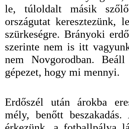
le, túloldalt másik szől
országutat keresztezünk, l
szürkeségre. Brányoki erdő
szerinte nem is itt vagyu
nem Novgorodban. Beáll 
gépezet, hogy mi mennyi.
Erdőszél után árokba ere
mély, benőtt beszakadás. 
érkezünk, a fotballpálya l