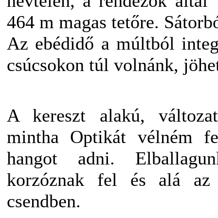
névtelen, a rendezők által
464 m magas tetőre. Sátorb
Az ebédidő a múltból integ
csúcsokon túl volnánk, jöhet
A kereszt alakú, változat
mintha Optikát vélném f
hangot adni. Elballagu
korzóznak fel és alá az 
csendben.