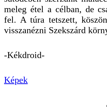
meleg étel a célban, de cs
fel. A túra tetszett, kösz
visszanézni Szekszárd körn
-Kékdroid-
Képek