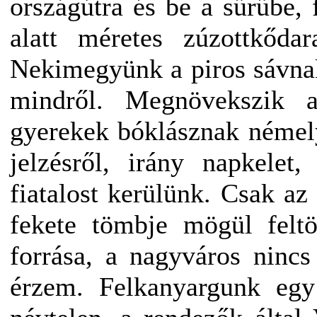
országútra és be a sűrűbe, 
alatt méretes zúzottkőda
Nekimegyünk a piros sávna
mindről. Megnövekszik a
gyerekek bóklásznak némel
jelzésről, irány napkelet,
fiatalost kerülünk. Csak 
fekete tömbje mögül feltö
forrása, a nagyváros ninc
érzem. Felkanyargunk egy 