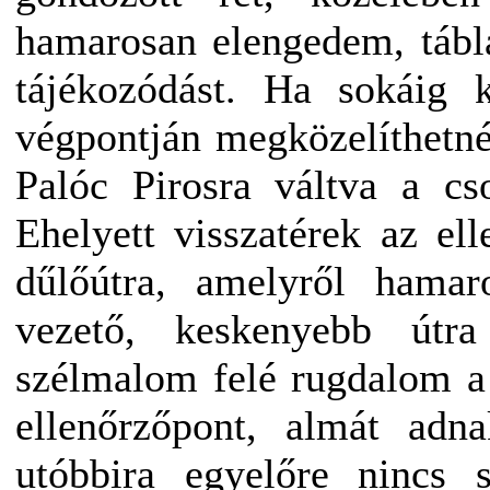
hamarosan elengedem, táblá
tájékozódást. Ha sokáig k
végpontján megközelíthetn
Palóc Pirosra váltva a cs
Ehelyett visszatérek az ell
dűlőútra, amelyről hamar
vezető, keskenyebb útr
szélmalom felé rugdalom a
ellenőrzőpont, almát adna
utóbbira egyelőre nincs 