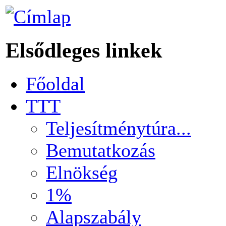
Elsődleges linkek
Főoldal
TTT
Teljesítménytúra...
Bemutatkozás
Elnökség
1%
Alapszabály