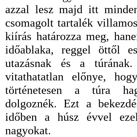
azzal lesz majd itt minde
csomagolt tartalék villamos
kiírás határozza meg, hane
időablaka, reggel öttől e
utazásnak és a túrának. 
vitathatatlan előnye, ho
történetesen a túra ha
dolgoznék. Ezt a bekezdés
időben a húsz évvel ezel
nagyokat.