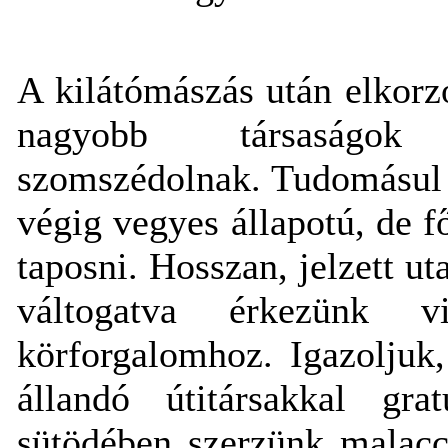
A kilátómászás után elkorz
nagyobb társaságok s
szomszédolnak. Tudomásul 
végig vegyes állapotú, de f
taposni. Hosszan, jelzett uta
váltogatva érkezünk 
körforgalomhoz. Igazoljuk
állandó útitársakkal gr
sütödében szerzünk malacca