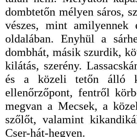
dombtetőn mélyen sáros, sz
vészes, mint amilyennek e
oldalában. Enyhül a sárhe
dombhát, másik szurdik, kö
kilátás, szerény. Lassacsk
és a közeli tetőn álló k
ellenőrzőpont, fentről kör
megvan a Mecsek, a közel
szőlőt, valamint kikandik
Cser-hát-hegyen.