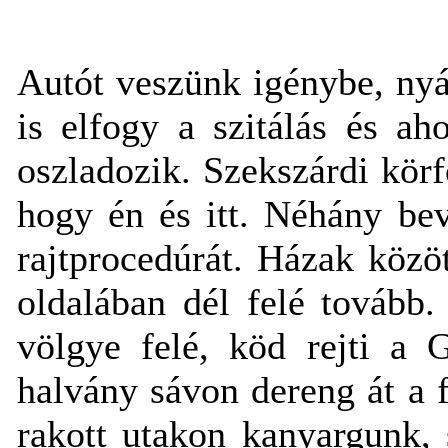
Autót veszünk igénybe, nyá
is elfogy a szitálás és a
oszladozik. Szekszárdi kör
hogy én és itt. Néhány bev
rajtprocedúrát. Házak közö
oldalában dél felé tovább.
völgye felé, köd rejti a 
halvány sávon dereng át a 
rakott utakon kanyargunk, 