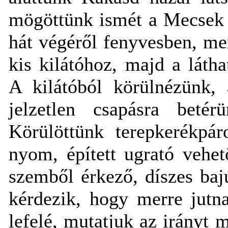
mögöttünk ismét a Mecsek 
hát végéről fenyvesben, mer
kis kilátóhoz, majd a láth
A kilátóból körülnézünk, 
jelzetlen csapásra betér
Körülöttünk terepkerékpár
nyom, épített ugrató vehet
szemből érkező, díszes baj
kérdezik, hogy merre jutn
lefelé, mutatjuk az irányt 