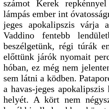
számot Kerek repkénnyel 
lámpás ember int óvatosságr
jeges apokalipszis várja 
Vaddino fentebb lendüle
beszélgetünk, régi túrák 
előttünk járók nyomait perc
hóban, ez még nem jelente
sem látni a ködben. Pataporc
a havas-jeges apokalipszis 
helyét. A kört nem négysz