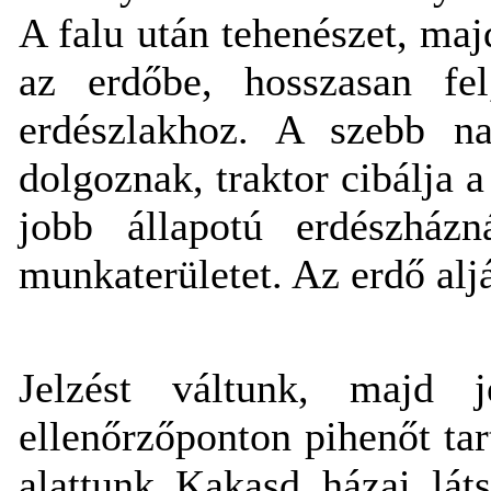
A falu után tehenészet, ma
az erdőbe, hosszasan fe
erdészlakhoz. A szebb na
dolgoznak, traktor cibálja a
jobb állapotú erdészhá
munkaterületet. Az erdő alj
Jelzést váltunk, majd j
ellenőrzőponton pihenőt ta
alattunk Kakasd házai lát