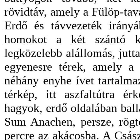
rövidtáv, amely a Fülöp-tava
Erdő és távvezeték irány
homokot a két szántó kö
legközelebb alállomás, ju
egyenesre térek, amely a 
néhány enyhe ívet tartalmaz
térkép, itt aszfaltútra é
hagyok, erdő oldalában ball
Sum Anachen, persze, rögt
percre az akácosba. A Csás