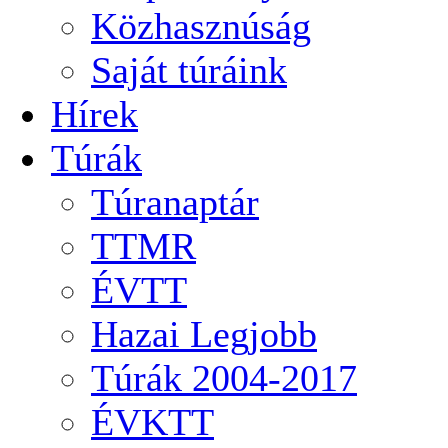
Közhasznúság
Saját túráink
Hírek
Túrák
Túranaptár
TTMR
ÉVTT
Hazai Legjobb
Túrák 2004-2017
ÉVKTT