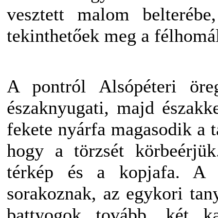
vesztett malom belterébe,
tekinthetőek meg a félhomá
A pontról Alsópéteri öre
északnyugati, majd északke
fekete nyárfa magasodik a t
hogy a törzsét körbeérjük
térkép és a kopjafa. A 
sorakoznak, az egykori tany
battyogok tovább, két ka