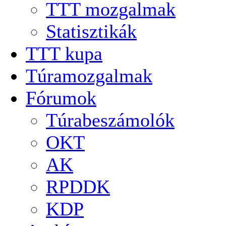
TTT mozgalmak
Statisztikák
TTT kupa
Túramozgalmak
Fórumok
Túrabeszámolók
OKT
AK
RPDDK
KDP