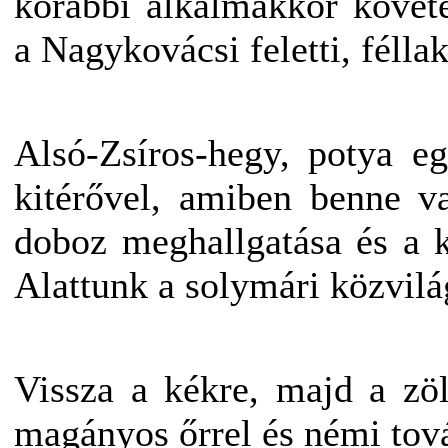
korábbi alkalmakkor követe
a Nagykovácsi feletti, félla
Alsó-Zsíros-hegy, potya eg
kitérővel, amiben benne van
doboz meghallgatása és a k
Alattunk a solymári közvilág
Vissza a kékre, majd a zöld
magányos őrrel és némi tová