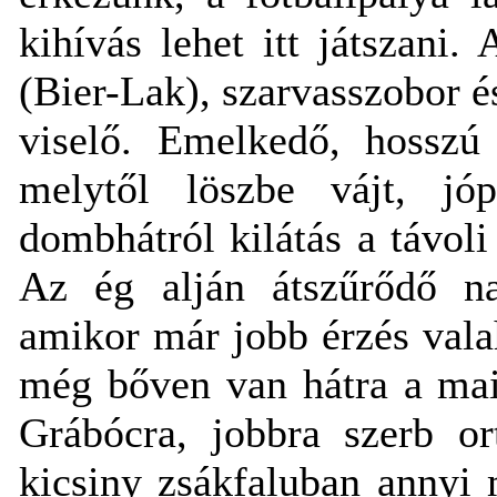
kihívás lehet itt játszani
(Bier-Lak), szarvasszobor 
viselő. Emelkedő, hosszú 
melytől löszbe vájt, jó
dombhátról kilátás a távol
Az ég alján átszűrődő nap
amikor már jobb érzés vala
még bőven van hátra a ma
Grábócra, jobbra szerb or
kicsiny zsákfaluban annyi 