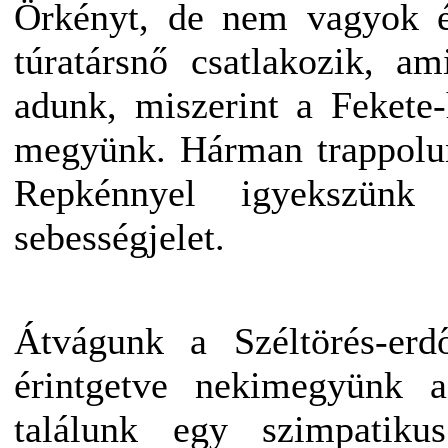
Örkényt, de nem vagyok én
túratársnő csatlakozik, a
adunk, miszerint a Fekete
megyünk. Hárman trappolun
Repkénnyel igyekszünk
sebességjelet.
Átvágunk a Széltörés-erd
érintgetve nekimegyünk a
találunk egy szimpatiku