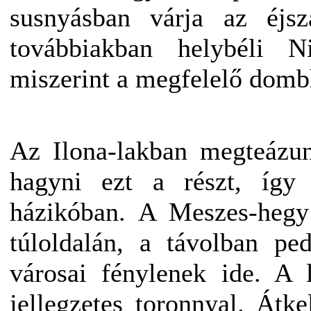
susnyásban várja az éjs
továbbiakban helybéli N
miszerint a megfelelő dombh
Az Ilona-lakban megteázun
hagyni ezt a részt, íg
házikóban. A Meszes-hegy 
túloldalán, a távolban pe
városai fénylenek ide. A l
jellegzetes toronnyal. Átk