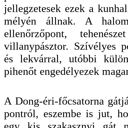
jellegzetesek ezek a kunh
mélyén állnak. A halo
ellenőrzőpont, tehené
villanypásztor. Szívélyes 
és lekvárral, utóbbi külö
pihenőt engedélyezek mag
A Dong-éri-főcsatorna gátj
pontról, eszembe is jut, ho
egy kis szakasznyi gát n