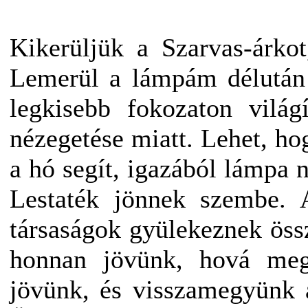
Kikerüljük a Szarvas-árko
Lemerül a lámpám délután f
legkisebb fokozaton világ
nézegetése miatt. Lehet, ho
a hó segít, igazából lámpa n
Lestaték jönnek szembe.
társaságok gyülekeznek öss
honnan jövünk, hová me
jövünk, és visszamegyünk