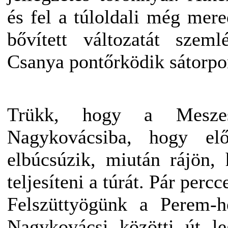
és fel a túloldali még mere
bővített változatát szem
Csanya pontőrködik sátorpo
Trükk, hogy a Meszes
Nagykovácsiba, hogy el
elbúcsúzik, miután rájön,
teljesíteni a túrát. Pár per
Felszüttyögünk a Perem-h
Nagykovácsi közötti út l