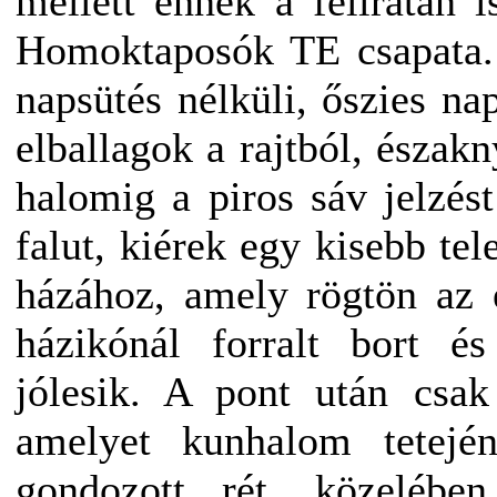
mellett ennek a feliratán i
Homoktaposók TE csapata. 
napsütés nélküli, őszies n
elballagok a rajtból, északn
halomig a piros sáv jelzé
falut, kiérek egy kisebb te
házához, amely rögtön az 
házikónál forralt bort és
jólesik. A pont után csa
amelyet kunhalom tetején 
gondozott rét, közelében