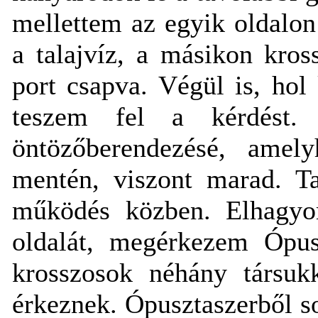
mellettem az egyik oldalo
a talajvíz, a másikon kro
port csapva. Végül is, hol
teszem fel a kérdést.
öntözőberendezésé, amel
mentén, viszont marad. T
működés közben. Elhagyo
oldalát, megérkezem Ópusz
krosszosok néhány társuk
érkeznek. Ópusztaszerből s