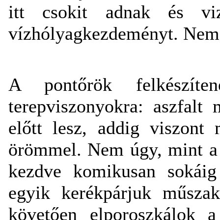
itt csokit adnak és vi
vízhólyagkezdeményt. Nem
A pontőrök felkészíte
terepviszonyokra: aszfalt
előtt lesz, addig viszon
örömmel. Nem úgy, mint a k
kezdve komikusan sokáig 
egyik kerékpárjuk műszak
követően elporoszkálok 