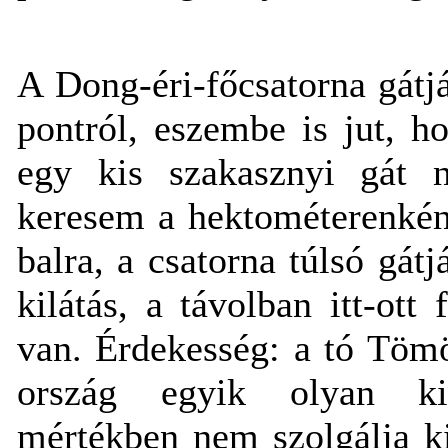
A Dong-éri-főcsatorna gátj
pontról, eszembe is jut, ho
egy kis szakasznyi gát n
keresem a hektométerenkén
balra, a csatorna túlsó gátj
kilátás, a távolban itt-ott 
van. Érdekesség: a tó Töm
ország egyik olyan ki
mértékben nem szolgálja ki