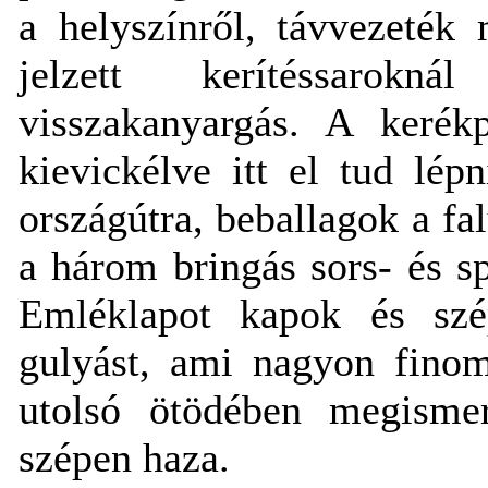
a helyszínről, távvezeték
jelzett kerítéssarok
visszakanyargás. A keré
kievickélve itt el tud lé
országútra, beballagok a f
a három bringás sors- és sp
Emléklapot kapok és szép
gulyást, ami nagyon finom
utolsó ötödében megismer
szépen haza.