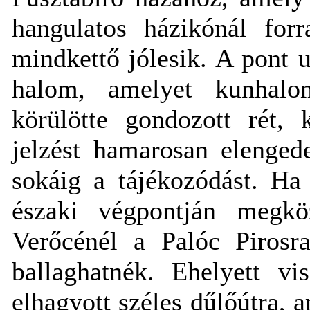
hangulatos házikónál forr
mindkettő jólesik. A pont 
halom, amelyet kunhalom
körülötte gondozott rét, 
jelzést hamarosan elenged
sokáig a tájékozódást. Ha
északi végpontján megkö
Verőcénél a Palóc Pirosr
ballaghatnék. Ehelyett vi
elhagyott széles dűlőútra,