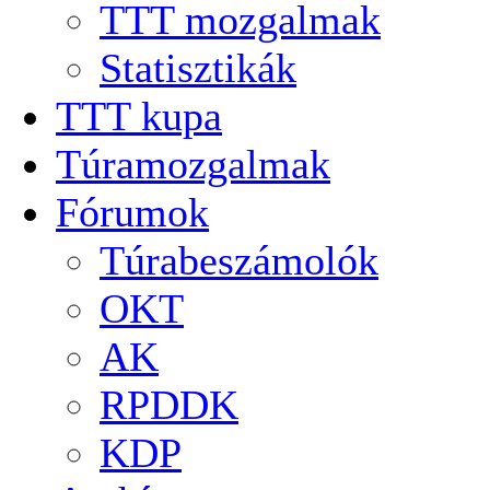
TTT mozgalmak
Statisztikák
TTT kupa
Túramozgalmak
Fórumok
Túrabeszámolók
OKT
AK
RPDDK
KDP