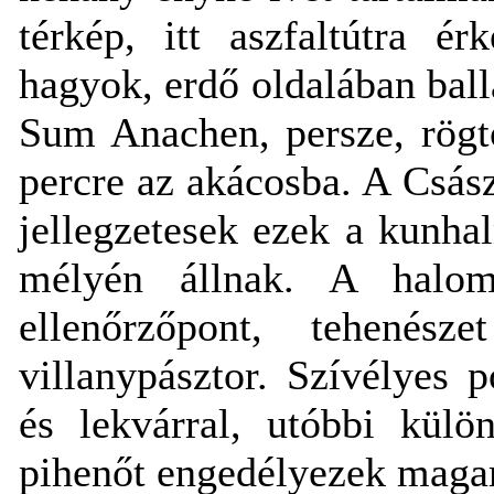
térkép, itt aszfaltútra é
hagyok, erdő oldalában ball
Sum Anachen, persze, rögt
percre az akácosba. A Csás
jellegzetesek ezek a kunh
mélyén állnak. A halo
ellenőrzőpont, tehené
villanypásztor. Szívélyes 
és lekvárral, utóbbi külö
pihenőt engedélyezek mag