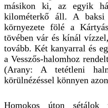
másikon ki, az egyik há
kilométerkő áll. A baks
környezete fölé a Kártyá
tövében vár és kínál vízzel
tovább. Két kanyarral és e
a Vesszős-halomhoz rendelt
(Arany: A tetétleni hal
körülnézéssel könnyen azono
Homokos úton sétálok t