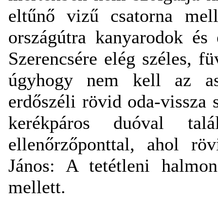
eltűnő vizű csatorna mel
országútra kanyarodok és 
Szerencsére elég széles, f
úgyhogy nem kell az asz
erdőszéli rövid oda-vissza
kerékpáros duóval tal
ellenőrzőponttal, ahol rö
János: A tetétleni halmon
mellett.