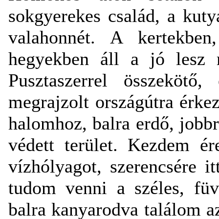
sokgyerekes család, a kuty
valahonnét. A kertekben
hegyekben áll a jó lesz 
Pusztaszerrel összekötő, 
megrajzolt országútra érke
halomhoz, balra erdő, jobbr
védett terület. Kezdem é
vízhólyagot, szerencsére i
tudom venni a széles, füv
balra kanyarodva találom a