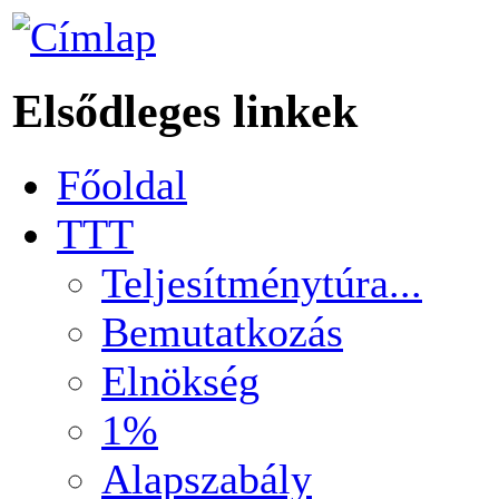
Elsődleges linkek
Főoldal
TTT
Teljesítménytúra...
Bemutatkozás
Elnökség
1%
Alapszabály