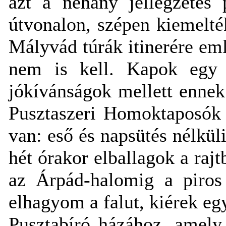
azt a néhány jellegzetes 
útvonalon, szépen kiemelté
Mályvád túrák itinerére eml
nem is kell. Kapok egy 
jókívánságok mellett ennek 
Pusztaszeri Homoktaposók 
van: eső és napsütés nélkül
hét órakor elballagok a rajt
az Árpád-halomig a piros 
elhagyom a falut, kiérek eg
Pusztabíró házához, amely