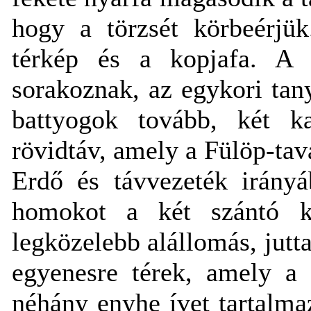
hogy a törzsét körbeérjük
térkép és a kopjafa. A 
sorakoznak, az egykori tany
battyogok tovább, két ka
rövidtáv, amely a Fülöp-tava
Erdő és távvezeték irány
homokot a két szántó kö
legközelebb alállomás, ju
egyenesre térek, amely a 
néhány enyhe ívet tartalmaz