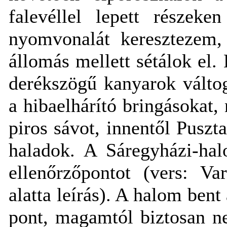
falevéllel lepett részeke
nyomvonalát keresztezem,
állomás mellett sétálok el.
derékszögű kanyarok válto
a hibaelhárító bringásokat,
piros sávot, innentől Puszta
haladok. A Sáregyházi-hal
ellenőrzőpontot (vers: V
alatta leírás). A halom bent
pont, magamtól biztosan n