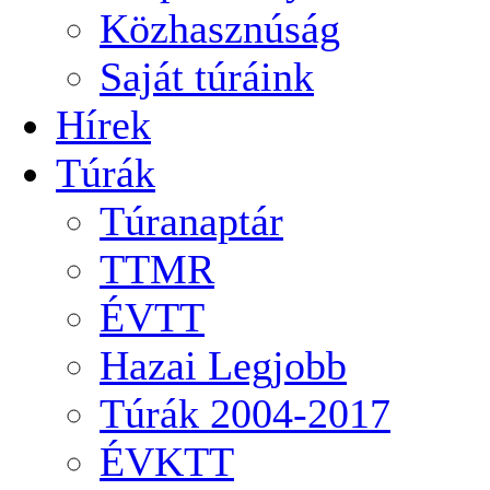
Közhasznúság
Saját túráink
Hírek
Túrák
Túranaptár
TTMR
ÉVTT
Hazai Legjobb
Túrák 2004-2017
ÉVKTT