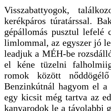
Visszabattyogok, talál
kerékpáros túratárssal. B
gépállomás pusztul lefelé
limlommal, az egyszer jó le
leadjuk a MÉH-be rozsdálló
el kéne tüzelni falholmii
romok között nőddögél
Benzinkútnál hagyom el a f
egy kicsit még tartva az ed
kanyarodok le a távolabbi g