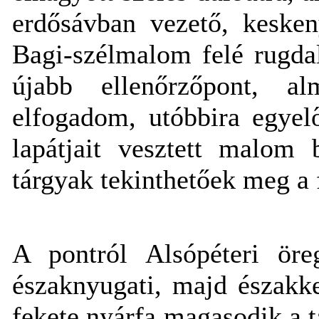
erdősávban vezető, keske
Bagi-szélmalom felé rugd
újabb ellenőrzőpont, a
elfogadom, utóbbira egyel
lapátjait vesztett malom 
tárgyak tekinthetőek meg a
A pontról Alsópéteri öre
északnyugati, majd északke
fekete nyárfa magasodik a t