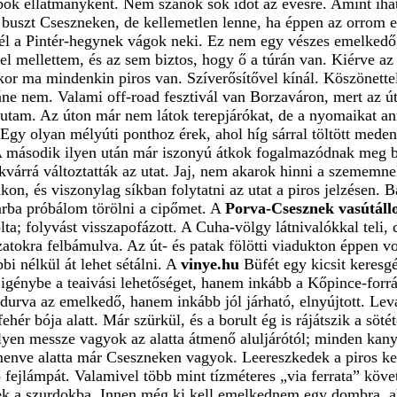
apok ellátmányként. Nem szánok sok időt az evésre. Amint iható
 buszt Cseszneken, de kellemetlen lenne, ha éppen az orrom e
érnél a Pintér-hegynek vágok neki. Ez nem egy vészes emelked
 el mellettem, és az sem biztos, hogy ő a túrán van. Kiérve a
kor ma mindenkin piros van. Szíverősítővel kínál. Köszönettel
láne nem. Valami off-road fesztivál van Borzaváron, mert az 
 utam. Az úton már nem látok terepjárókat, de a nyomaikat a
s. Egy olyan mélyúti ponthoz érek, ahol híg sárral töltött med
. A második ilyen után már iszonyú átkok fogalmazódnak meg 
várrá változtatták az utat. Jaj, nem akarok hinni a szememne
on, és viszonylag síkban folytatni az utat a piros jelzésen.
rba próbálom törölni a cipőmet. A
Porva-Csesznek vasútál
lta; folyvást visszapofázott. A Cuha-völgy látnivalókkal teli,
zatokra felbámulva. Az út- és patak fölötti viadukton éppen vo
i nélkül át lehet sétálni. A
vinye.hu
Büfét egy kicsit keresg
igénybe a teaivási lehetőséget, hanem inkább a Kőpince-forrás
urva az emelkedő, hanem inkább jól járható, elnyújtott. Levá
ehér bója alatt. Már szürkül, és a borult ég is rájátszik a sö
yen messze vagyok az alatta átmenő aluljárótól; minden kan
menve alatta már Cseszneken vagyok. Leereszkedek a piros ke
 fejlámpát. Valamivel több mint tízméteres „via ferrata” követ
k a szurdokba. Innen még ki kell emelkednem egy dombra, aho