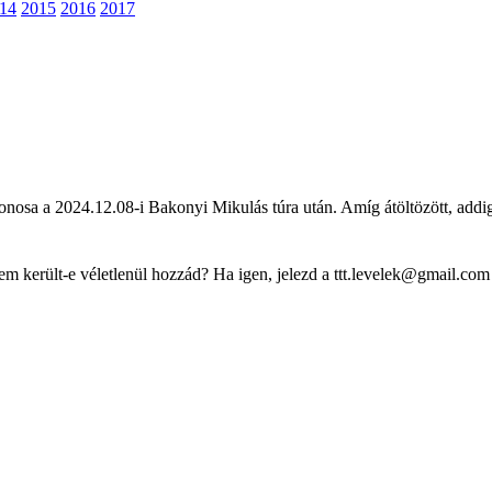
14
2015
2016
2017
donosa a 2024.12.08-i Bakonyi Mikulás túra után. Amíg átöltözött, addig 
nem került-e véletlenül hozzád? Ha igen, jelezd a ttt.levelek@gmail.com