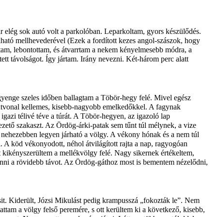
r elég sok autó volt a parkolóban. Leparkoltam, gyors készülődés.
lható mellhevederével (Ezek a fordított kezes angol-szászok, hogy
gtam, lebontottam, és átvarrtam a nekem kényelmesebb módra, a
t távolságot. Így jártam. Irány nevezni. Két-három perc alatt
 gyenge szeles időben ballagtam a Töbör-hegy felé. Mivel egész
 útvonal kellemes, kisebb-nagyobb emelkedőkkel. A fagynak
azi télivé téve a túrát. A Töbör-hegyen, az igazoló lap
ető szakaszt. Az Ördög-árki-patak sem tűnt túl mélynek, a vize
al nehezebben legyen járható a völgy. A vékony hónak és a nem túl
. A köd vékonyodott, néhol átvilágított rajta a nap, ragyogóan
t kikényszerültem a mellékvölgy felé. Nagy sikernek értékeltem,
tenni a rövidebb távot. Az Ördög-gáthoz most is bementem nézelődni,
it. Kiderült, Józsi Mikulást pedig krampusszá „fokozták le”. Nem
ttam a völgy felső peremére, s ott kerültem ki a következő, kisebb,