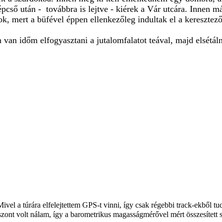
alépcső után - továbbra is lejtve - kiérek a Vár utcára. Innen
hívok, mert a büfével éppen ellenkezőleg indultak el a keresztez
n időm elfogyasztani a jutalomfalatot teával, majd elsétál
 Mivel a túrára elfelejtettem GPS-t vinni, így csak régebbi track-ekből 
szont volt nálam, így a barometrikus magasságmérővel mért összesített 