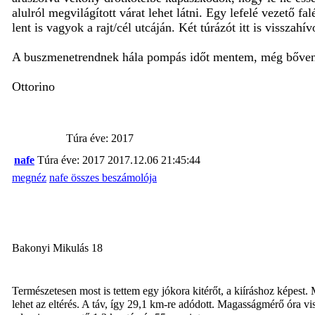
alulról megvilágított várat lehet látni. Egy lefelé vezető f
lent is vagyok a rajt/cél utcáján. Két túrázót itt is vissza
A buszmenetrendnek hála pompás időt mentem, még bőven va
Ottorino
Túra éve: 2017
nafe
Túra éve: 2017
2017.12.06 21:45:44
megnéz
nafe összes beszámolója
Bakonyi Mikulás 18
Természetesen most is tettem egy jókora kitérőt, a kiíráshoz képest.
lehet az eltérés. A táv, így 29,1 km-re adódott. Magasságmérő óra vi