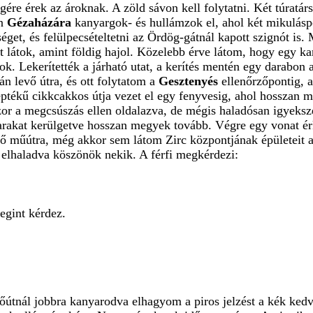
érek az ároknak. A zöld sávon kell folytatni. Két túratársat
ön
Gézaházára
kanyargok- és hullámzok el, ahol két mikuláspo
et, és felülpecsételtetni az Ördög-gátnál kapott szignót is. 
t látok, amint földig hajol. Közelebb érve látom, hogy egy ka
ok. Lekerítették a járható utat, a kerítés mentén egy darabon
 levő útra, és ott folytatom a
Gesztenyés
ellenőrzőpontig, a
ptékű cikkcakkos útja vezet el egy fenyvesig, ahol hosszan m
zor a megcsúszás ellen oldalazva, de mégis haladósan igyeksz
sarakat kerülgetve hosszan megyek tovább. Végre egy vonat é
ő műútra, még akkor sem látom Zirc központjának épületeit a
 elhaladva köszönök nekik. A férfi megkérdezi:
gint kérdez.
útnál jobbra kanyarodva elhagyom a piros jelzést a kék kedv