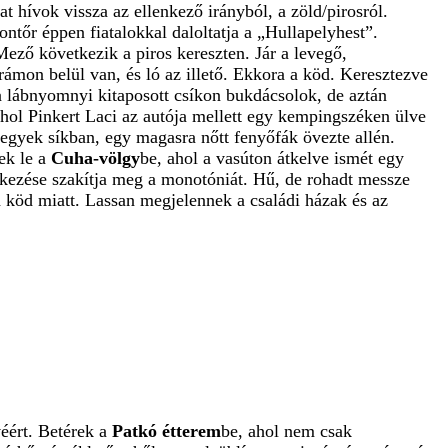
 hívok vissza az ellenkező irányból, a zöld/pirosról.
ntőr éppen fiatalokkal daloltatja a „Hullapelyhest”.
Mező következik a piros kereszten. Jár a levegő,
rámon belül van, és ló az illető. Ekkora a köd. Keresztezve
 a lábnyomnyi kitaposott csíkon bukdácsolok, de aztán
hol Pinkert Laci az autója mellett egy kempingszéken ülve
egyek síkban, egy magasra nőtt fenyőfák övezte allén.
ek le a
Cuha-völgy
be, ahol a vasúton átkelve ismét egy
rkezése szakítja meg a monotóniát. Hű, de rohadt messze
 köd miatt. Lassan megjelennek a családi házak és az
éért. Betérek a
Patkó étterem
be, ahol nem csak