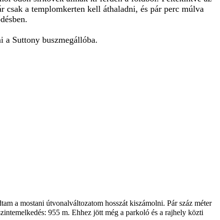
 már csak a templomkerten kell áthaladni, és pár perc múlva
ődésben.
ni a Suttony buszmegállóba.
tudtam a mostani útvonalváltozatom hosszát kiszámolni. Pár száz méter
szintemelkedés: 955 m. Ehhez jött még a parkoló és a rajhely közti