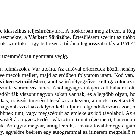
le klasszikus teljesítménytúra. A hőskorban még Zircen, a Reg
Csesznekre, a
Várkert Söröző
be. Értesülésem szerint az utó
ok-szurdokot, így lett ezen a túrán a leghosszabb táv a BM-4
zoc üzemmódban nyomtam végig.
en felmászok a Vár utcára. Az autóval érkezettek közül néhán
érve mezők mellett, majd az erdőben folytatom utam. Köd van,
yi kereszteződés
ben, ahol szúróbélyegzővel kell igazolni az i
 szinte semmi víz nincs. Ahol agyagos talajon kell haladni, 
Bedőlt fák viszont nagyon sokan vannak, és a legtöbb olyan, ho
lkás, csúszós törzséről lecsúszik a kezem, aminek következté
agyobb sziklaakadályon kell túljutni, elgondolkozom azon, ho
bbnek tűnt, vagy megszépült az emléke az idő távolából. Az 
vaslétrás függeszkedést választom (mint régebben), hanem a
zik. Az egyik megvár, amíg leérek, a másik továbbmegy a gát
y, egyelőre beérem egy autogrammal az itinerem megfelelő 