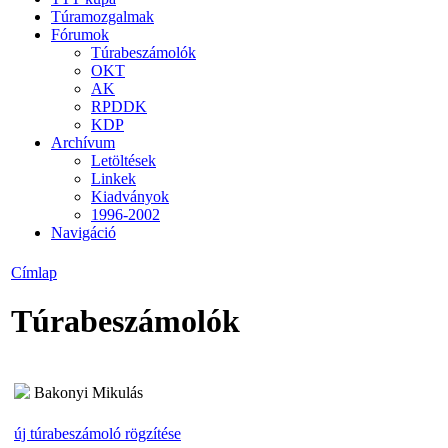
Túramozgalmak
Fórumok
Túrabeszámolók
OKT
AK
RPDDK
KDP
Archívum
Letöltések
Linkek
Kiadványok
1996-2002
Navigáció
Címlap
Túrabeszámolók
Bakonyi Mikulás
új túrabeszámoló rögzítése