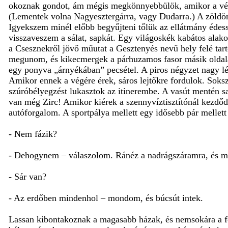
okoznak gondot, ám mégis megkönnyebbülök, amikor a végére 
(Lementek volna Nagyesztergárra, vagy Dudarra.) A zöld
Igyekszem minél előbb begyűjteni tőlük az ellátmány édesség
visszaveszem a sálat, sapkát. Egy világoskék kabátos alako
a Csesznekről jövő műutat a Gesztenyés nevű hely felé tart
megunom, és kikecmergek a párhuzamos fasor másik oldalán
egy ponyva „árnyékában” pecsétel. A piros négyzet nagy lé
Amikor ennek a végére érek, sáros lejtőkre fordulok. Soks
szúróbélyegzést lukasztok az itinerembe. A vasút mentén 
van még Zirc! Amikor kiérek a szennyvíztisztítónál kezdőd
autóforgalom. A sportpálya mellett egy idősebb pár mellett
- Nem fázik?
- Dehogynem – válaszolom. Ránéz a nadrágszáramra, és me
- Sár van?
- Az erdőben mindenhol – mondom, és búcsút intek.
Lassan kibontakoznak a magasabb házak, és nemsokára a fő