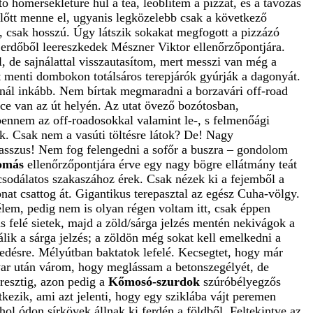
 hőmérsékletűre hűl a tea, leöblítem a pizzát, és a távozás
lőtt menne el, ugyanis legközelebb csak a következő
ő, csak hosszú. Úgy látszik sokakat megfogott a pizzázó
z erdőből leereszkedek Mészner Viktor ellenőrzőpontjára.
, de sajnálattal visszautasítom, mert messzi van még a
út menti dombokon totálsáros terepjárók gyúrják a dagonyát.
nnál inkább. Nem bírtak megmaradni a borzavári off-road
ence van az út helyén. Az utat övező bozótosban,
bennem az off-roadosokkal valamint le-, s felmenőági
k. Csak nem a vasúti töltésre látok? De! Nagy
 Basszus! Nem fog felengedni a sofőr a buszra – gondolom
lomás
ellenőrzőpontjára érve egy nagy bögre ellátmány teát
 csodálatos szakaszához érek. Csak nézek ki a fejemből a
nat csattog át. Gigantikus terepasztal az egész Cuha-völgy.
élem, pedig nem is olyan régen voltam itt, csak éppen
 felé sietek, majd a zöld/sárga jelzés mentén nekivágok a
lik a sárga jelzés; a zöldön még sokat kell emelkedni a
tétedésre. Mélyútban baktatok lefelé. Kecsegtet, hogy már
yar után várom, hogy meglássam a betonszegélyét, de
resztig, azon pedig a
Kőmosó-szurdok
szúróbélyegzős
kezik, ami azt jelenti, hogy egy sziklába vájt peremen
l ódon sírkövek állnak ki ferdén a földből. Feltekintve az