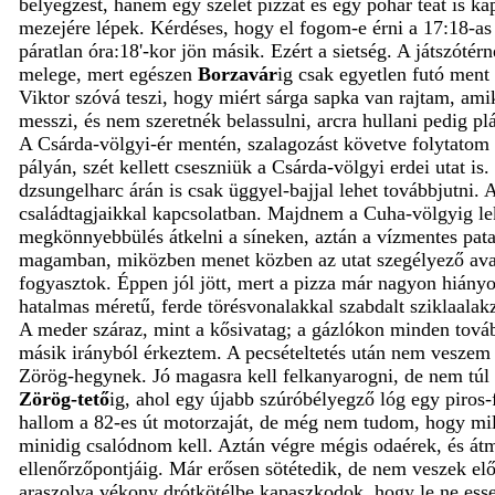
bélyegzést, hanem egy szelet pizzát és egy pohár teát is k
mezejére lépek. Kérdéses, hogy el fogom-e érni a 17:18-as
páratlan óra:18'-kor jön másik. Ezért a sietség. A játszót
melege, mert egészen
Borzavár
ig csak egyetlen futó ment
Viktor szóvá teszi, hogy miért sárga sapka van rajtam, ami
messzi, és nem szeretnék belassulni, arcra hullani pedig p
A Csárda-völgyi-ér mentén, szalagozást követve folytatom
pályán, szét kellett cseszniük a Csárda-völgyi erdei utat i
dzsungelharc árán is csak üggyel-bajjal lehet továbbjutni
családtagjaikkal kapcsolatban. Majdnem a Cuha-völgyig lek
megkönnyebbülés átkelni a síneken, aztán a vízmentes patak
magamban, miközben menet közben az utat szegélyező ava
fogyasztok. Éppen jól jött, mert a pizza már nagyon hiányo
hatalmas méretű, ferde törésvonalakkal szabdalt sziklaalak
A meder száraz, mint a kősivatag; a gázlókon minden tovább
másik irányból érkeztem. A pecsételtetés után nem veszem 
Zörög-hegynek. Jó magasra kell felkanyarogni, de nem túl d
Zörög-tető
ig, ahol egy újabb szúróbélyegző lóg egy piros-f
hallom a 82-es út motorzaját, de még nem tudom, hogy mil
minidig csalódnom kell. Aztán végre mégis odaérek, és át
ellenőrzőpontjáig. Már erősen sötétedik, de nem veszek elő
araszolva vékony drótkötélbe kapaszkodok, hogy le ne esse