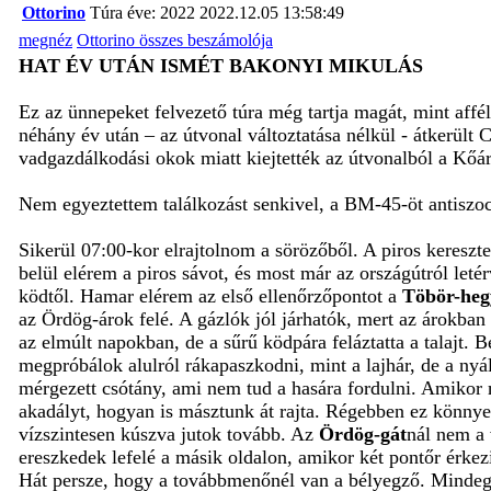
Ottorino
Túra éve: 2022
2022.12.05 13:58:49
megnéz
Ottorino összes beszámolója
HAT ÉV UTÁN ISMÉT BAKONYI MIKULÁS
Ez az ünnepeket felvezető túra még tartja magát, mint affé
néhány év után – az útvonal változtatása nélkül - átkerült 
vadgazdálkodási okok miatt kiejtették az útvonalból a Kőár
Nem egyeztettem találkozást senkivel, a BM-45-öt antis
Sikerül 07:00-kor elrajtolnom a sörözőből. A piros kereszt
belül elérem a piros sávot, és most már az országútról let
ködtől. Hamar elérem az első ellenőrzőpontot a
Töbör-heg
az Ördög-árok felé. A gázlók jól járhatók, mert az árokban
az elmúlt napokban, de a sűrű ködpára feláztatta a talajt. 
megpróbálok alulról rákapaszkodni, mint a lajhár, de a nyá
mérgezett csótány, ami nem tud a hasára fordulni. Amikor n
akadályt, hogyan is másztunk át rajta. Régebben ez könnye
vízszintesen kúszva jutok tovább. Az
Ördög-gát
nál nem a 
ereszkedek lefelé a másik oldalon, amikor két pontőr érke
Hát persze, hogy a továbbmenőnél van a bélyegző. Mindeg