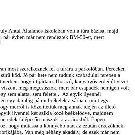
uly Antal Általános Iskolában volt a túra bázisa, majd
bbi pár évben már nem rendeztek BM-50-et, mert
5.
yan most szerelkeznek fel a túrára a parkolóban. Perceken
 sűrű köd. Jó pár hete nem tudunk szabadulni terepen a
tinerben, hogy itt jártam. Hosszú, kanyargós erdei út vezet
ott viszont meg-megcsúszok, mert bár csapadék nemigen volt
gy sem alatta, sem felette... Az egyik ilyennél
ben egy darabig háton brékelek a sárban, mint egy
gy merről is közelítettük meg annak idején az illető
egyik ilyennél két szikla közé beékelődve, majdnem
 meredek falépcsőn mászok ki az árokból. Éppen
hoz, hogy mutassa a könnyebb utat az ezután érkezőknek.
rubrikájába. Van még néhány akadály, de ezek már nem