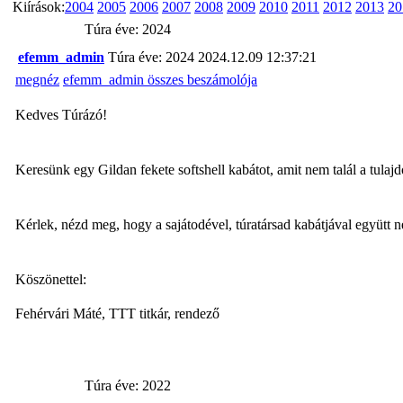
Kiírások:
2004
2005
2006
2007
2008
2009
2010
2011
2012
2013
20
Túra éve: 2024
efemm_admin
Túra éve: 2024
2024.12.09 12:37:21
megnéz
efemm_admin összes beszámolója
Kedves Túrázó!
Keresünk egy Gildan fekete softshell kabátot, amit nem talál a tulaj
Kérlek, nézd meg, hogy a sajátodével, túratársad kabátjával együtt 
Köszönettel:
Fehérvári Máté, TTT titkár, rendező
Túra éve: 2022