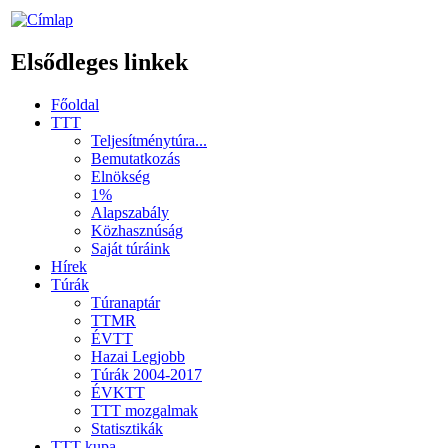
Elsődleges linkek
Főoldal
TTT
Teljesítménytúra...
Bemutatkozás
Elnökség
1%
Alapszabály
Közhasznúság
Saját túráink
Hírek
Túrák
Túranaptár
TTMR
ÉVTT
Hazai Legjobb
Túrák 2004-2017
ÉVKTT
TTT mozgalmak
Statisztikák
TTT kupa