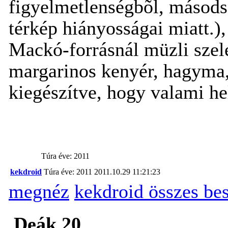
figyelmetlenségbõl, másodsz
térkép hiányosságai miatt.),
Mackó-forrásnál müzli szele
margarinos kenyér, hagyma, 
kiegészítve, hogy valami hel
Túra éve: 2011
kekdroid
Túra éve: 2011
2011.10.29 11:21:23
megnéz
kekdroid összes be
Deák 20