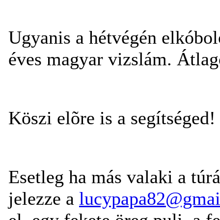
Ugyanis a hétvégén elkóbolo
éves magyar vizslám. Átlago
Köszi elõre is a segítséged!
Esetleg ha más valaki a túr
jelezze a
lucypapa82@gmai
el, egy fekete öreg puli, a f