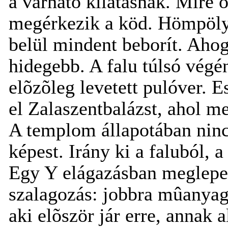
a várható kilátásnak. Mire 
megérkezik a köd. Hömpölyö
belül mindent beborít. Ahog
hidegebb. A falu túlsó végé
elõzõleg levetett pulóver. 
el Zalaszentbalázst, ahol m
A templom állapotában ninc
képest. Irány ki a faluból, 
Egy Y elágazásban meglepet
szalagozás: jobbra mûanyag 
aki elõször jár erre, annak 