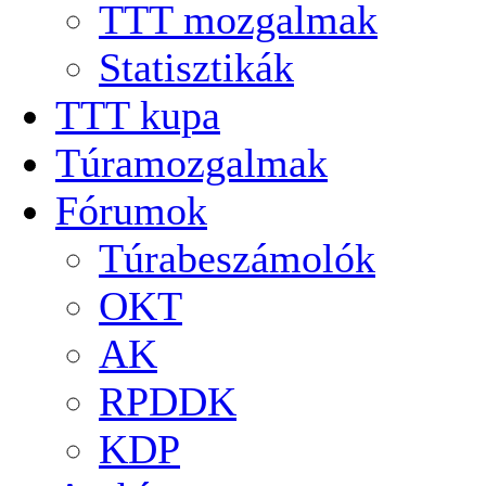
TTT mozgalmak
Statisztikák
TTT kupa
Túramozgalmak
Fórumok
Túrabeszámolók
OKT
AK
RPDDK
KDP