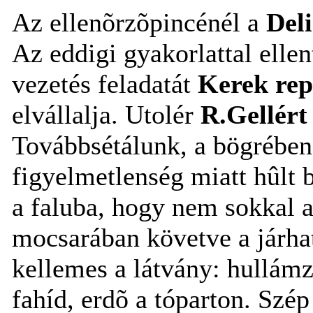
Az ellenõrzõpincénél a
Del
Az eddigi gyakorlattal ellen
vezetés feladatát
Kerek re
elvállalja. Utolér
R.Gellért
Továbbsétálunk, a bögrében 
figyelmetlenség miatt hûlt 
a faluba, hogy nem sokkal a
mocsarában követve a járhat
kellemes a látvány: hullám
fahíd, erdõ a tóparton. Szép 