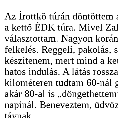
Az Írottkõ túrán döntöttem 
a kettõ ÉDK túra. Mivel Zal
választottam. Nagyon korán 
felkelés. Reggeli, pakolás, 
készítenem, mert mind a ke
hatos indulás. A látás rossz
kilométeren tudtam 60-nál 
akár 80-al is „döngethettem
napinál. Beneveztem, üdvöz
távnak.