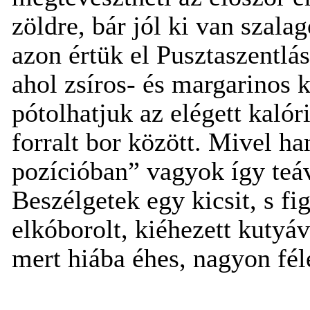
zöldre, bár jól ki van szala
azon értük el Pusztaszentlás
ahol zsíros- és margarinos 
pótolhatjuk az elégett kalór
forralt bor között. Mivel h
pozícióban” vagyok így teáva
Beszélgetek egy kicsit, s f
elkóborolt, kiéhezett kutyá
mert hiába éhes, nagyon fél