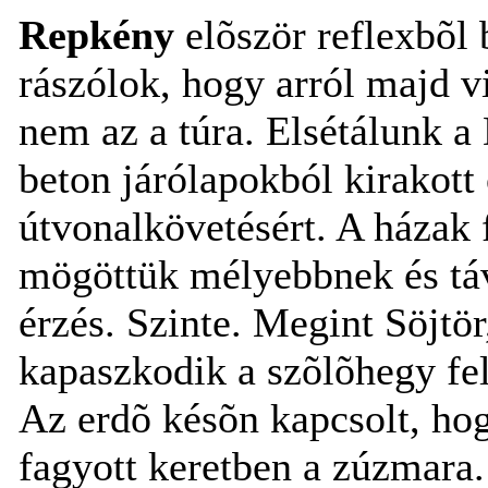
Repkény
elõször reflexbõl b
rászólok, hogy arról majd vi
nem az a túra. Elsétálunk a 
beton járólapokból kirakott
útvonalkövetésért. A házak f
mögöttük mélyebbnek és táv
érzés. Szinte. Megint Söjtö
kapaszkodik a szõlõhegy fel
Az erdõ késõn kapcsolt, hog
fagyott keretben a zúzmara.