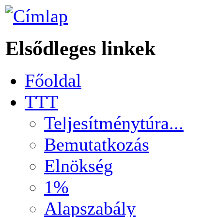
Elsődleges linkek
Főoldal
TTT
Teljesítménytúra...
Bemutatkozás
Elnökség
1%
Alapszabály