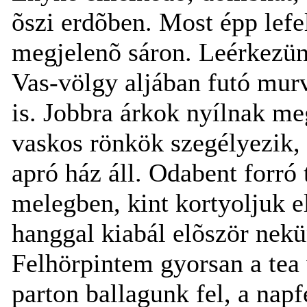
õszi erdõben. Most épp lef
megjelenõ sáron. Leérkezün
Vas-völgy aljában futó mur
is. Jobbra árkok nyílnak me
vaskos rönkök szegélyezik
apró ház áll. Odabent forr
melegben, kint kortyoljuk e
hanggal kiabál elõször nekü
Felhörpintem gyorsan a tea
parton ballagunk fel, a nap