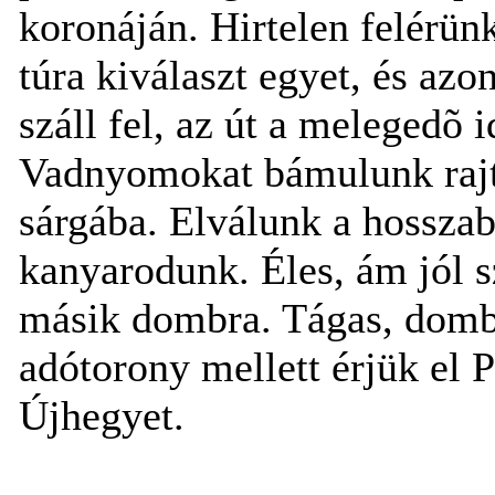
koronáján. Hirtelen felérü
túra kiválaszt egyet, és az
száll fel, az út a melegedõ 
Vadnyomokat bámulunk rajta
sárgába. Elválunk a hossza
kanyarodunk. Éles, ám jól s
másik dombra. Tágas, dombo
adótorony mellett érjük el 
Újhegyet.