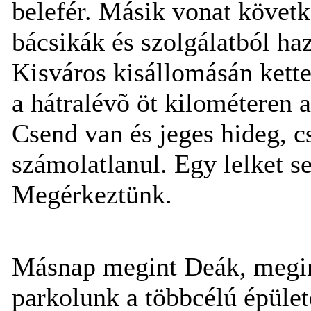
belefér. Másik vonat követk
bácsikák és szolgálatból ha
Kisváros kisállomásán kette
a hátralévõ öt kilométeren 
Csend van és jeges hideg, c
számolatlanul. Egy lelket s
Megérkeztünk.
Másnap megint Deák, megint
parkolunk a többcélú épület