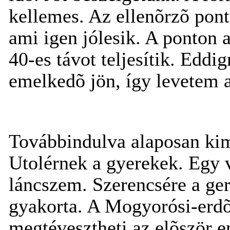
kellemes. Az ellenõrzõ pont
ami igen jólesik. A ponton 
40-es távot teljesítik. Eddi
emelkedõ jön, így levetem a
Továbbindulva alaposan kim
Utolérnek a gyerekek. Egy 
láncszem. Szerencsére a geri
gyakorta. A Mogyorósi-erdõ
megtévesztheti az elõször er