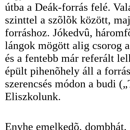
útba a Deák-forrás felé. V
szinttel a szõlõk között, m
forráshoz. Jókedvû, háromfõs
lángok mögött alig csorog a
és a fentebb már referált le
épült pihenõhely áll a forrá
szerencsés módon a budi („T
Eliszkolunk.
Enyhe emelkedõ, dombhát, k