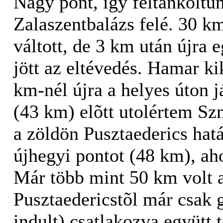
Nagy pont, így feltankoltun
Zalaszentbalázs felé. 30 k
váltott, de 3 km után újra 
jött az eltévedés. Hamar k
km-nél újra a helyes úton 
(43 km) elõtt utolértem Sz
a zöldön Pusztaederics hat
újhegyi pontot (48 km), ahol
Már több mint 50 km volt a
Pusztaedericstõl már csak 
indult) csatlakozva együtt