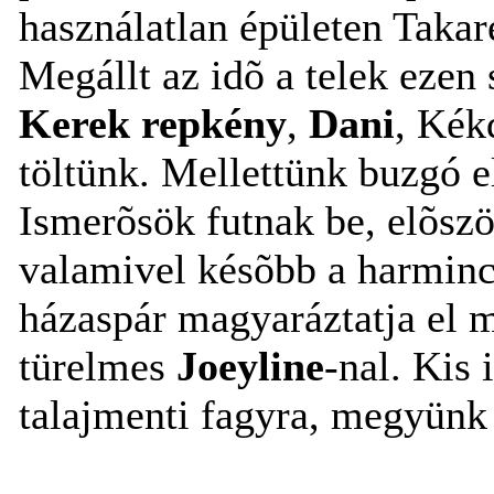
használatlan épületen Takar
Megállt az idõ a telek ezen
Kerek repkény
,
Dani
, Kék
töltünk. Mellettünk buzgó e
Ismerõsök futnak be, elõsz
valamivel késõbb a harmin
házaspár magyaráztatja el m
türelmes
Joeyline
-nal
. Kis 
talajmenti fagyra, megyünk 