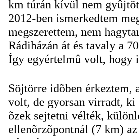
km túrán kívül nem gyûjtöt
2012-ben ismerkedtem meg,
megszerettem, nem hagytam
Rádiházán át és tavaly a 7
Így egyértelmû volt, hogy 
Söjtörre idõben érkeztem, a
volt, de gyorsan virradt, k
õzek sejtetni vélték, külön
ellenõrzõpontnál (7 km) az