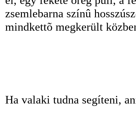
zsemlebarna színû hosszúszõ
mindkettõ megkerült közbe
Ha valaki tudna segíteni, a