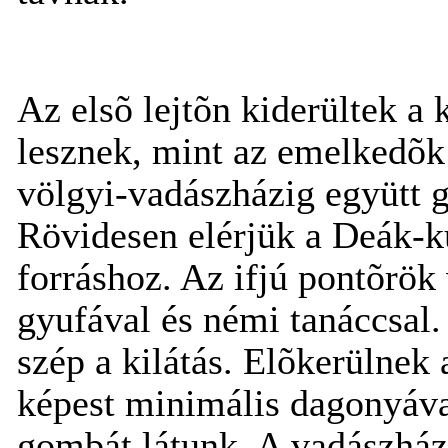
Az elsõ lejtõn kiderültek a
lesznek, mint az emelkedõk
völgyi-vadászházig együtt 
Rövidesen elérjük a Deák-kú
forráshoz. Az ifjú pontõrök 
gyufával és némi tanáccsal
szép a kilátás. Elõkerülne
képest minimális dagonyával
gombát látunk. A vadászházn