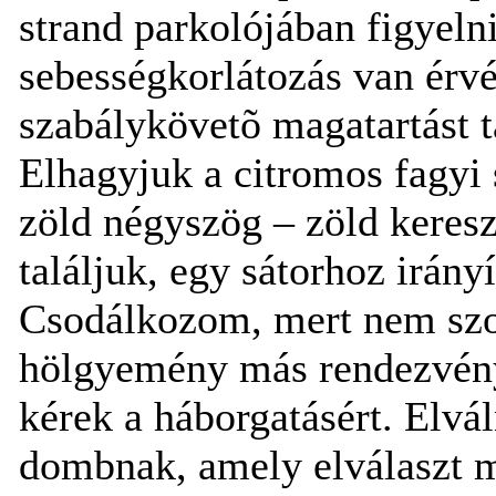
strand parkolójában figyelni
sebességkorlátozás van ér
szabálykövetõ magatartást t
Elhagyjuk a citromos fagyi 
zöld négyszög – zöld keresz
találjuk, egy sátorhoz irány
Csodálkozom, mert nem szoko
hölgyemény más rendezvény 
kérek a háborgatásért. Elvá
dombnak, amely elválaszt mi