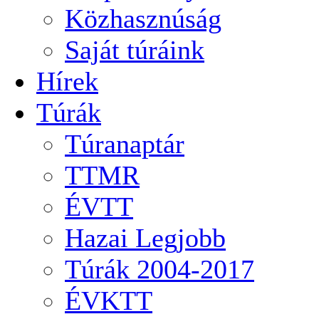
Közhasznúság
Saját túráink
Hírek
Túrák
Túranaptár
TTMR
ÉVTT
Hazai Legjobb
Túrák 2004-2017
ÉVKTT