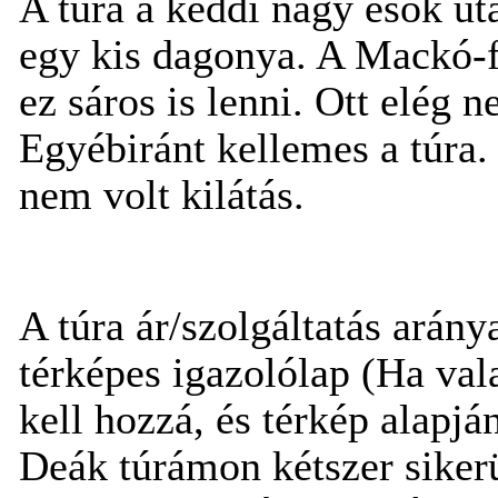
A túra a keddi nagy esõk utá
egy kis dagonya. A Mackó-fo
ez sáros is lenni. Ott elég n
Egyébiránt kellemes a túra
nem volt kilátás.
A túra ár/szolgáltatás arány
térképes igazolólap (Ha val
kell hozzá, és térkép alapjá
Deák túrámon kétszer siker