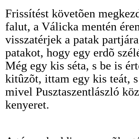
Frissítést követõen megkez
falut, a Válicka mentén érem
visszatérjek a patak partjár
patakot, hogy egy erdõ szél
Még egy kis séta, s be is ér
kitûzõt, ittam egy kis teát,
mivel Pusztaszentlászló köze
kenyeret.