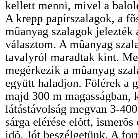
kellett menni, mivel a balol
A krepp papírszalagok, a fõs
mûanyag szalagok jelezték a
választom. A mûanyag szala
tavalyról maradtak kint. Me
megérkezik a mûanyag szala
együtt haladjon. Fölérek a 
majd
300 m
magasságban, ki
látástávolság megvan 3-
400
sárga elérése elõtt, ismerõs 
idõ. Jót beszélgetünk. A fo