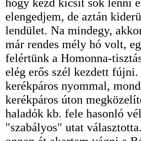
hogy kezd kicsit sok lenni e
elengedjem, de aztán kiderül
lendület. Na mindegy, akkor
már rendes mély hó volt, e
felértünk a Homonna-tisztás
elég erős szél kezdett fújni.
kerékpáros nyommal, mondt
kerékpáros úton megközelít
haladók kb. fele hasonló vé
"szabályos" utat választotta
onnan át akartam vágni a Bé