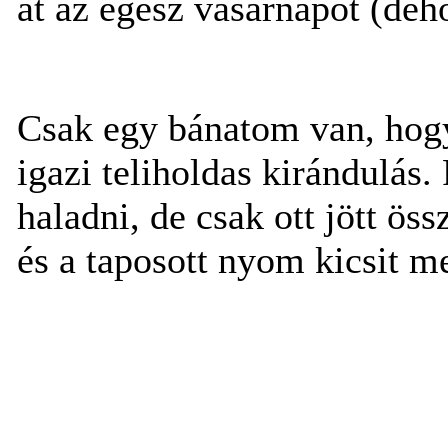
át az egész vasárnapot (de
Csak egy bánatom van, hogy
igazi teliholdas kirándulás.
haladni, de csak ott jött öss
és a taposott nyom kicsit m