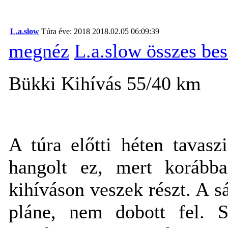
L.a.slow
Túra éve: 2018
2018.02.05 06:09:39
megnéz
L.a.slow összes be
Bükki Kihívás 55/40 km
A túra előtti héten tavaszi
hangolt ez, mert korább
kihíváson veszek részt. A s
pláne, nem dobott fel. Sz