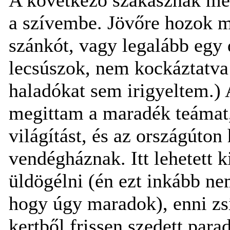
a szívembe. Jövőre hozok 
szánkót, vagy legalább egy 
lecsúszok, nem kockáztatva 
haladókat sem irigyeltem.)
megittam a maradék teámat,
világítást, és az országúto
vendégháznak. Itt lehetett ki
üldögélni (én ezt inkább ne
hogy úgy maradok), enni zsí
kertből frissen szedett par