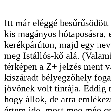
Itt már eléggé besűrűsödöt
kis magányos hótaposásra, 
kerékpárúton, majd egy nev
meg Istállós-kő alá. (Valam
térképen a Z+ jelzés ment v
kiszáradt bélyegzőhely foga
jövőnek volt tintája. Eddig
hogy állok, de arra emlékez
értem ide, most meg még cs