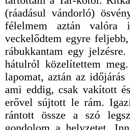
(ráadásul vándorló) ösvén
félelmem aztán valóra i
veckelődtem egyre feljebb
rábukkantam egy jelzésre.
hátulról közelítettem meg
lapomat, aztán az időjárás 
ami eddig, csak vakított é
erővel sújtott le rám. Igaz
rántott össze a szó legsz
gondolom a helyzetet. In