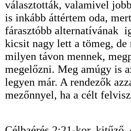
választották, valamivel job
is inkább áttértem oda, mer
fárasztóbb alternatívának i
kicsit nagy lett a tömeg, d
milyen távon mennek, megp
megelőzni. Meg amúgy is a
legyen már. A rendezők azza
mezőnnyel, ha a célt felvis
Célbaérés 2:21-kor, kitűző, 