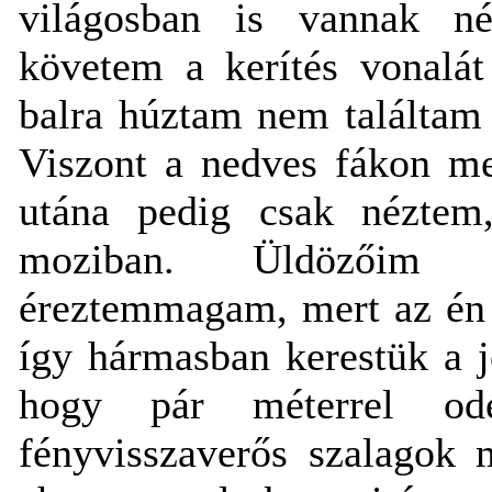
világosban is vannak n
követem a kerítés vonalát
balra húztam nem találtam
Viszont a nedves fákon me
utána pedig csak néztem
moziban. Üldözőim l
éreztemmagam, mert az én 
így hármasban kerestük a j
hogy pár méterrel odé
fényvisszaverős szalagok 