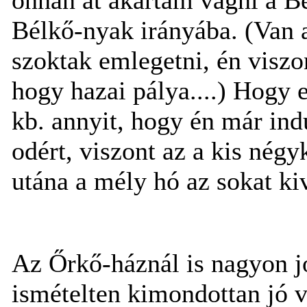
Bélkő-nyak irányába. (Van a
szoktak emlegetni, én viszo
hogy hazai pálya....) Hogy
kb. annyit, hogy én már ind
odért, viszont az a kis négy
utána a mély hó az sokat ki
Az Őrkő-háznál is nagyon jó
ismételten kimondottan jó v