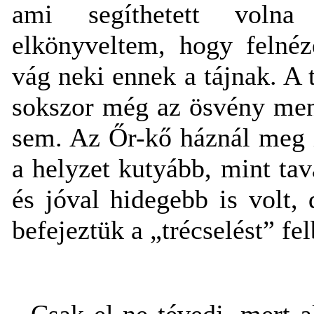
ami segíthetett voln
elkönyveltem, hogy felnéz
vág neki ennek a tájnak. A 
sokszor még az ösvény men
sem. Az Őr-kő háznál meg 
a helyzet kutyább, mint ta
és jóval hidegebb is volt, 
befejeztük a „trécselést” f
- Csak el ne tévedj, mert 