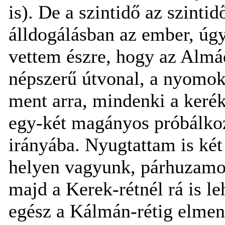
is). De a szintidő az szinti
álldogálásban az ember, úg
vettem észre, hogy az Almá
népszerű útvonal, a nyomokb
ment arra, mindenki a kerékp
egy-két magányos próbálkozó
irányába. Nyugtattam is két
helyen vagyunk, párhuzamo
majd a Kerek-rétnél rá is le
egész a Kálmán-rétig elment, 