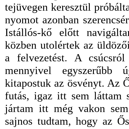
tejüvegen keresztül próbált
nyomot azonban szerencsére
Istállós-kő előtt navigál
közben utolértek az üldöz
a felvezetést. A csúcsról
mennyivel egyszerűbb 
kitapostuk az ösvényt. Az 
futás, igaz itt sem látta
jártam itt még vakon sem 
sajnos tudtam, hogy az Ő