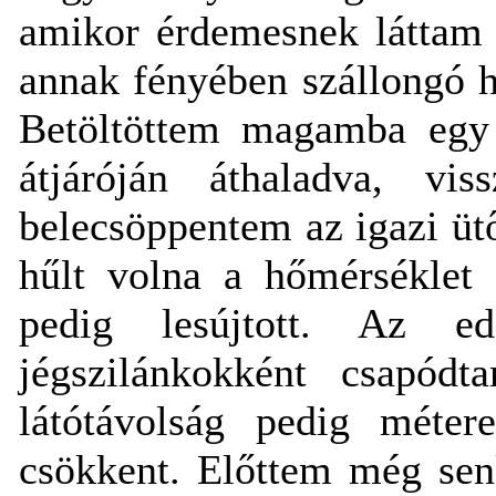
amikor érdemesnek láttam 
annak fényében szállongó h
Betöltöttem magamba egy 
átjáróján áthaladva, vi
belecsöppentem az igazi ütő
hűlt volna a hőmérséklet 
pedig lesújtott. Az e
jégszilánkokként csapó
látótávolság pedig méter
csökkent. Előttem még sen