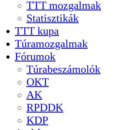
TTT mozgalmak
Statisztikák
TTT kupa
Túramozgalmak
Fórumok
Túrabeszámolók
OKT
AK
RPDDK
KDP