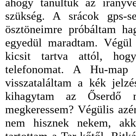
ahogy tanultuk az irányv
szükség. A srácok gps-s
ösztöneimre próbáltam hag
egyedül maradtam. Végül 
kicsit tartva attól, ho
telefonomat. A Hu-map 
visszataláltam a kék jelz
kihagytam az Őserdő me
megkeressem? Végülis azér
nem hisznek nekem, akko
tartottam a Tar-kőtől. Ritká