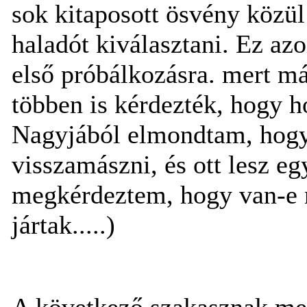
sok kitaposott ösvény közü
haladót kiválasztani. Ez a
első próbálkozásra. mert má
többen is kérdezték, hogy ho
Nagyjából elmondtam, hogy 
visszamászni, és ott lesz eg
megkérdeztem, hogy van-e n
jártak.....)
A következő szakasznak meg