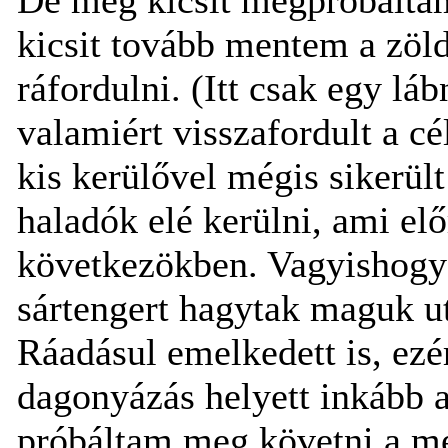
kicsit tovább mentem a zöld 
ráfordulni. (Itt csak egy l
valamiért visszafordult a cé
kis kerülővel mégis sikerült
haladók elé kerülni, ami elő
következökben. Vagyishogy
sártengert hagytak maguk ut
Ráadásul emelkedett is, ezé
dagonyázás helyett inkább a
próbáltam meg követni a men