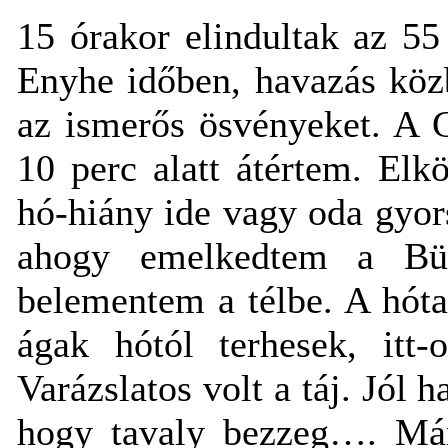
15 órakor elindultak az 55
Enyhe időben, havazás köz
az ismerős ösvényeket. A 
10 perc alatt átértem. El
hó-hiány ide vagy oda gyor
ahogy emelkedtem a Bük
belementem a télbe. A hóta
ágak hótól terhesek, itt-
Varázslatos volt a táj. Jól 
hogy tavaly bezzeg…. Már