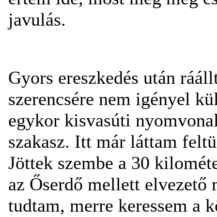
javulás.
Gyors ereszkedés után rááll
szerencsére nem igényel kül
egykor kisvasúti nyomvonal
szakasz. Itt már láttam fel
Jöttek szembe a 30 kilomét
az Őserdő mellett elvezető
tudtam, merre keressem a kö