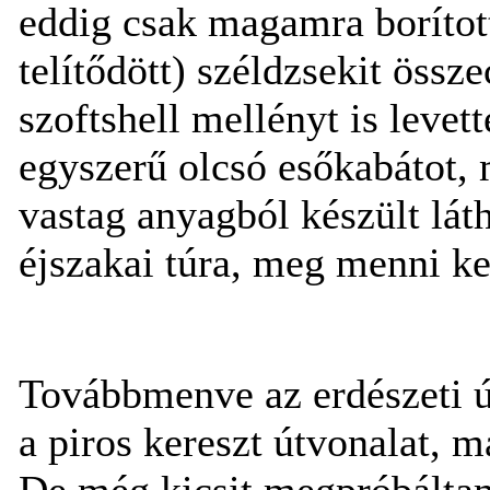
eddig csak magamra borított
telítődött) széldzsekit össz
szoftshell mellényt is levet
egyszerű olcsó esőkabátot, 
vastag anyagból készült lát
éjszakai túra, meg menni ke
Továbbmenve az erdészeti út
a piros kereszt útvonalat, 
De még kicsit megpróbáltam 