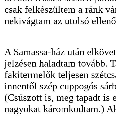
csak felkészültem a ránk vá
nekivágtam az utolsó ellen
A Samassa-ház után elkövet
jelzésen haladtam tovább. T
fakitermelők teljesen szétc
innentől szép cuppogós sárb
(Csúszott is, meg tapadt i
nagyokat káromkodtam.) Ak