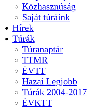
Közhasznúság
Saját túráink
Hírek
Túrák
Túranaptár
TTMR
ÉVTT
Hazai Legjobb
Túrák 2004-2017
ÉVKTT