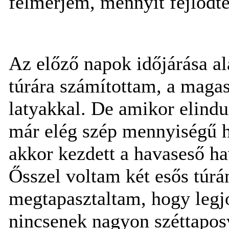
felmérjem, mennyit fejlődte
Az előző napok időjárása a
túrára számítottam, a maga
latyakkal. De amikor elindu
már elég szép mennyiségű h
akkor kezdett a havaseső ha
Ősszel voltam két esős túrán
megtapasztaltam, hogy legjo
nincsenek nagyon széttaposv