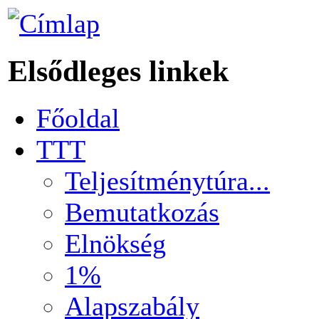
Elsődleges linkek
Főoldal
TTT
Teljesítménytúra...
Bemutatkozás
Elnökség
1%
Alapszabály