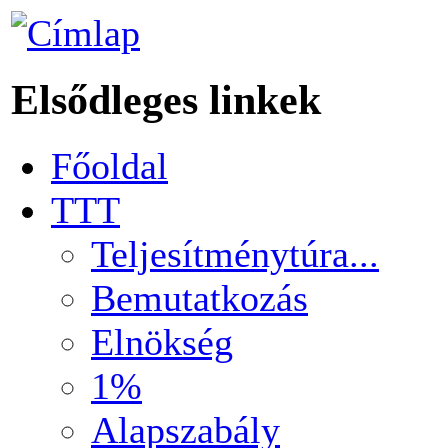
Elsődleges linkek
Főoldal
TTT
Teljesítménytúra...
Bemutatkozás
Elnökség
1%
Alapszabály