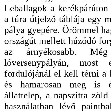
Leballagok a kerékpárúton 
a túra útjelzõ táblája egy m
pálya gyepére. Örömmel h
országút mellett húzódó for
az árnyékosabb. Még 
lóversenypályán, most
fordulójánál el kell térni a 
és hamarosan meg is é
állattelep, a napszítta zö
használatban lévõ paintb