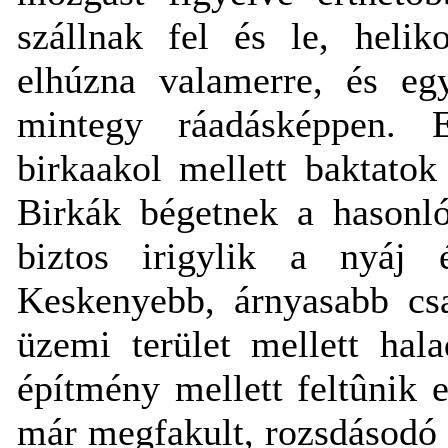
szállnak fel és le, helik
elhúzna valamerre, és eg
mintegy ráadásképpen. 
birkaakol mellett baktatok
Birkák bégetnek a hasonló
biztos irigylik a nyáj é
Keskenyebb, árnyasabb csa
üzemi terület mellett hal
építmény mellett feltûnik e
már megfakult, rozsdásodó