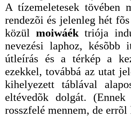
A tízemeletesek tövében m
rendezõi és jelenleg hét fõ
közül
moiwáék
triója ind
nevezési laphoz, késõbb i
útleírás és a térkép a k
ezekkel, továbbá az utat je
kihelyezett táblával alap
eltévedõk dolgát. (Ennek 
rosszfelé mennem, de errõl