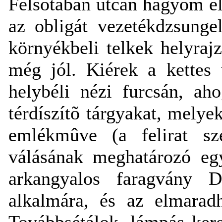
Felsõtabán utcán hagyom el.
az obligát vezetékdzsunge
környékbeli telkek helyraj
még jól. Kiérek a kettes 
helybéli nézi furcsán, ah
térdíszítõ tárgyakat, melye
emlékmûve (a felirat sz
válásának meghatározó egy
arkangyalos faragvány D
alkalmára, és az elmaradh
Továbbsétálok, lámpás ker