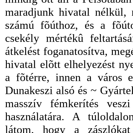
maradjunk hivatal nélkül,
számú fõúthoz, és a fõút
csekély mértékû feltartás
átkelést foganatosítva, meg
hivatal elõtt elhelyezést n
a fõtérre, innen a város 
Dunakeszi alsó és ~ Gyárte
masszív fémkerítés veszi
használatára. A túloldal
látom, hogy a zászlókat 