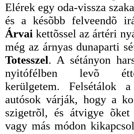
Elérek egy oda-vissza szaka
és a késõbb felveendõ i
Árvai
kettõssel az ártéri ny
még az árnyas dunaparti sé
Totesszel
. A sétányon hars
nyitófélben levõ étt
kerülgetem. Felsétálok a
autósok várják, hogy a k
szigetrõl, és átvigye õket
vagy más módon kikapcsol