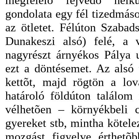
gondolata egy fél tizedmás
az ötletet. Félúton Szabad
Dunakeszi alsó) felé, a v
nagyrészt árnyékos Pálya
ezt a döntésemet. Az alsó 
kettõt, majd rögtön a lov
határoló földúton találo
vélhetõen – környékbeli c
gyereket stb, mintha kötele
mozgást figyelve érthetõb