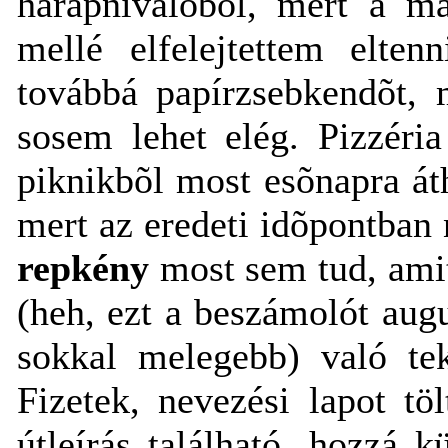
harapnivalóból, mert a m
mellé elfelejtettem elten
továbbá papírzsebkendõt, 
sosem lehet elég. Pizzéria
piknikbõl most esõnapra áth
mert az eredeti idõpontban
repkény
most sem tud, amit 
(heh, ezt a beszámolót aug
sokkal melegebb) való tek
Fizetek, nevezési lapot tö
útleírás található, hozzá k