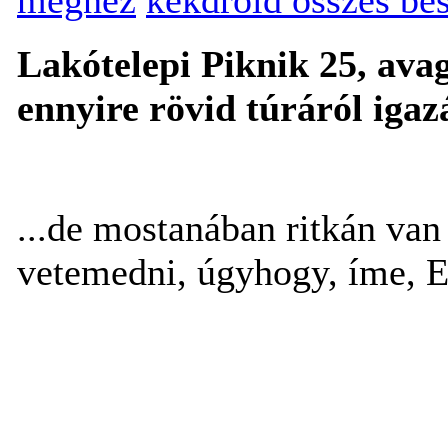
Lakótelepi Piknik 25, ava
ennyire rövid túráról igazá
...de mostanában ritkán va
vetemedni, úgyhogy, íme, E