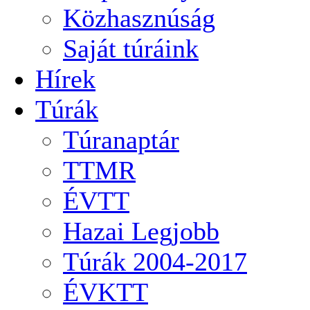
Közhasznúság
Saját túráink
Hírek
Túrák
Túranaptár
TTMR
ÉVTT
Hazai Legjobb
Túrák 2004-2017
ÉVKTT