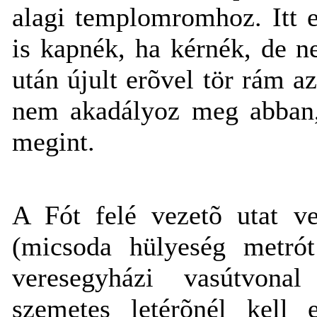
alagi templomromhoz. Itt e
is kapnék, ha kérnék, de 
után újult erõvel tör rám az
nem akadályoz meg abban
megint.
A Fót felé vezetõ utat v
(micsoda hülyeség metrót
veresegyházi vasútvonal
szemetes letérõnél kell 