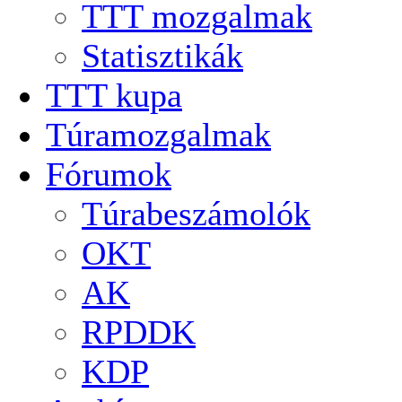
TTT mozgalmak
Statisztikák
TTT kupa
Túramozgalmak
Fórumok
Túrabeszámolók
OKT
AK
RPDDK
KDP