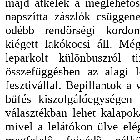
majd átkelek a meglehetõse
napszítta zászlók csüggen
odébb rendõrségi kordonn
kiégett lakókocsi áll. Mé
leparkolt különbuszról t
összefüggésben az alagi l
fesztivállal. Bepillantok a
büfés kiszolgálóegységen 
választékban lehet kalapok
mivel a lelátókon ülve elé
megfelelõ fejvédõ nélk