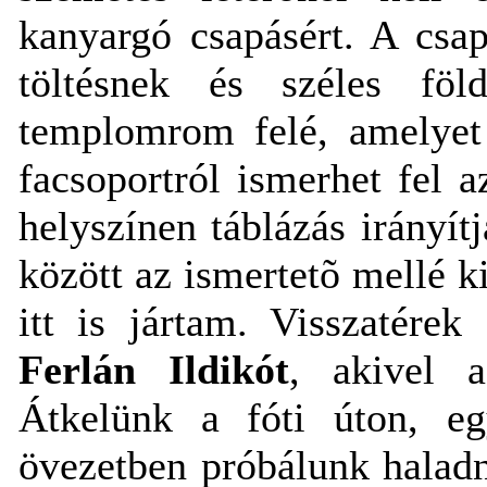
kanyargó csapásért. A csap
töltésnek és széles föld
templomrom felé, amelyet 
facsoportról ismerhet fel 
helyszínen táblázás irányítj
között az ismertetõ mellé ki
itt is jártam. Visszatére
Ferlán
Ildikót
, akivel a
Átkelünk a fóti úton, egy
övezetben próbálunk halad