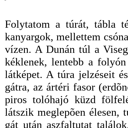
Folytatom a túrát, tábla 
kanyargok, mellettem csón
vízen. A Dunán túl a Viseg
kéklenek, lentebb a folyón
látképet. A túra jelzéseit 
gátra, az ártéri fasor (erdõ
piros tolóhajó küzd fölfe
látszik meglepõen élesen, tu
gát után aszfaltutat találo