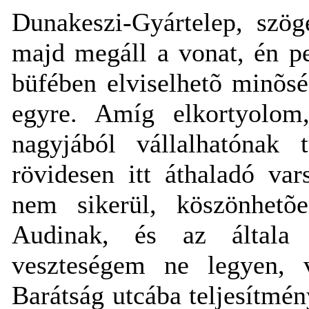
Dunakeszi-Gyártelep, szög
majd megáll a vonat, én pe
büfében elviselhetõ minõsé
egyre. Amíg elkortyolom
nagyjából vállalhatónak 
rövidesen itt áthaladó va
nem sikerül, köszönhet
Audinak, és az általa 
veszteségem ne legyen, v
Barátság utcába teljesítmén