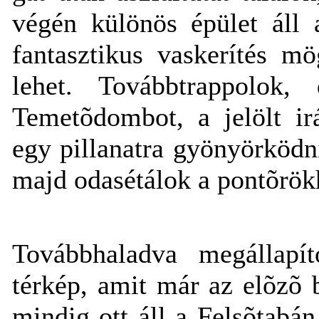
végén különös épület áll 
fantasztikus vaskerítés m
lehet. Továbbtrappolok
Temetõdombot, a jelölt ir
egy pillanatra gyönyörködn
majd odasétálok a pontõrökh
Továbbhaladva megállapí
térkép, amit már az elõzõ
mindig ott áll a Felsõtabá