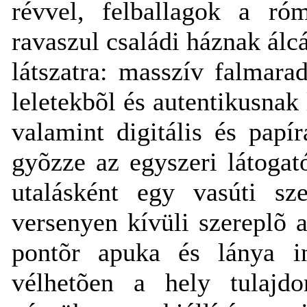
révvel, felballagok a róm
ravaszul családi háznak álcá
látszatra: masszív falmar
leletekbõl és autentikusnak 
valamint digitális és papír
gyõzze az egyszeri látogat
utalásként egy vasúti sze
versenyen kívüli szereplõ 
pontõr apuka és lánya in
vélhetõen a hely tulajd