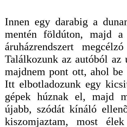
Innen egy darabig a dunam
mentén földúton, majd a 
áruházrendszert megcélzó
Találkozunk az autóból az 
majdnem pont ott, ahol be k
Itt elbotladozunk egy kicsi
gépek húznak el, majd me
újabb, szódát kínáló elle
kiszomjaztam, most élek