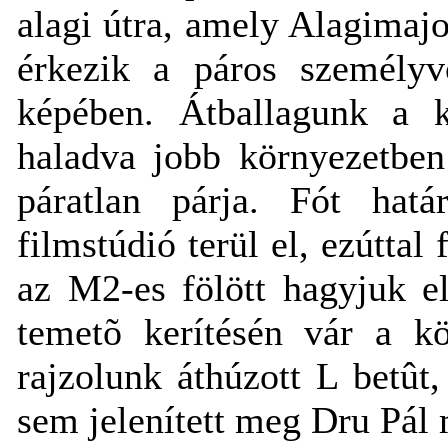
alagi útra, amely Alagimaj
érkezik a páros személyvo
képében. Átballagunk a 
haladva jobb környezetben
páratlan párja. Fót határ
filmstúdió terül el, ezúttal 
az M2-es fölött hagyjuk el
temetõ kerítésén vár a köv
rajzolunk áthúzott L betût
sem jelenített meg Dru Pál 