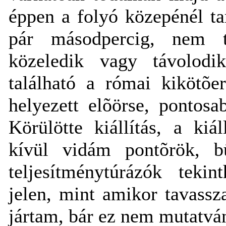
éppen a folyó közepénél ta
pár másodpercig, nem 
közeledik vagy távolodi
található a római kikötõe
helyezett elõörse, pontos
Körülötte kiállítás, a kiá
kívül vidám pontõrök, bü
teljesítménytúrázók tek
jelen, mint amikor tavass
jártam, bár ez nem mutatvány