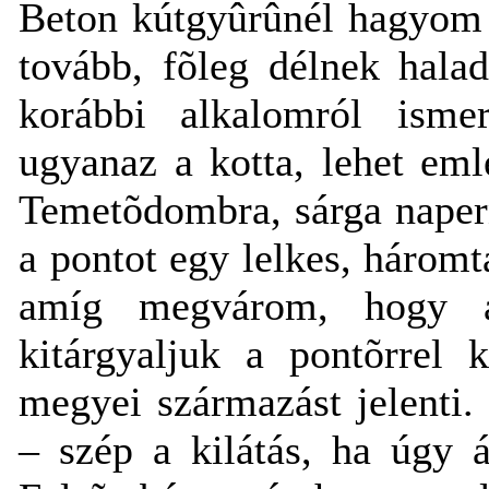
Beton kútgyûrûnél hagyom e
tovább, fõleg délnek hala
korábbi alkalomról ismer
ugyanaz a kotta, lehet eml
Temetõdombra, sárga napern
a pontot egy lelkes, háromt
amíg megvárom, hogy a 
kitárgyaljuk a pontõrrel
megyei származást jelenti
– szép a kilátás, ha úgy á