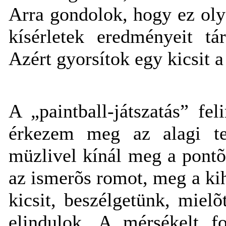
Arra gondolok, hogy ez olya
kísérletek eredményeit tá
Azért gyorsítok egy kicsit a
A „paintball-játszatás” fel
érkezem meg az alagi te
müzlivel kínál meg a pontõ
az ismerõs romot, meg a kih
kicsit, beszélgetünk, mielõ
elindulok. A mérsékelt f