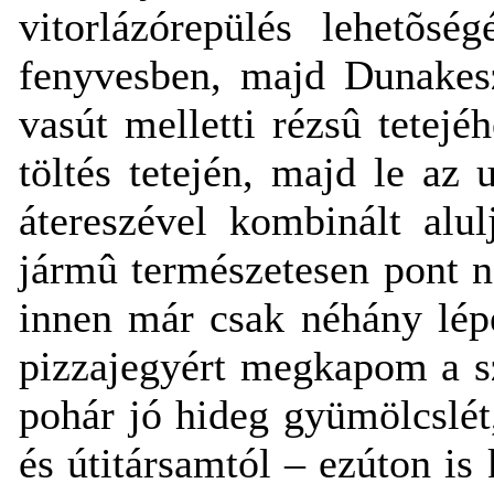
vitorlázórepülés lehetõsé
fenyvesben, majd Dunakesz
vasút melletti rézsû tete
töltés tetején, majd le az 
átereszével kombinált alul
jármû természetesen pont n
innen már csak néhány lép
pizzajegyért megkapom a sz
pohár jó hideg gyümölcslé
és útitársamtól – ezúton is