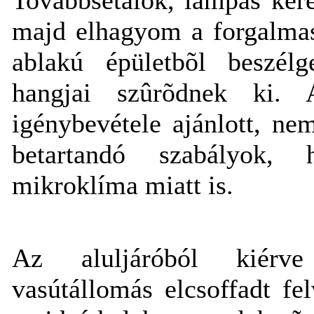
majd elhagyom a forgalmas
ablakú épületbõl beszélg
hangjai szûrõdnek ki. 
igénybevétele ajánlott, n
betartandó szabályok
mikroklíma miatt is.
Az aluljáróból kiérv
vasútállomás elcsoffadt fel