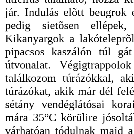
jár. Indulás elõtt beugrok 
pedig sietõsen ellépek,
Kikanyargok a lakóteleprõ
pipacsos kaszálón túl gá
útvonalat. Végigtrappolo
találkozom túrázókkal, ak
túrázókat, akik már dél fel
sétány vendéglátósai kora
mára 35°C körülire jósolt
várhatóan tódulnak majd a