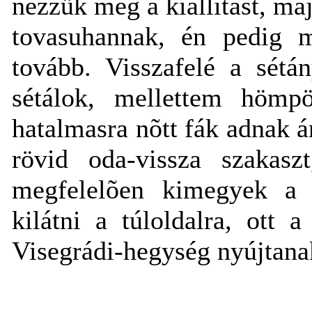
nézzük meg a kiállítást, ma
tovasuhannak, én pedig m
tovább. Visszafelé a sétá
sétálok, mellettem hömpö
hatalmasra nõtt fák adnak 
rövid oda-vissza szakasz
megfelelõen kimegyek a 
kilátni a túloldalra, ott
Visegrádi-hegység nyújtanak