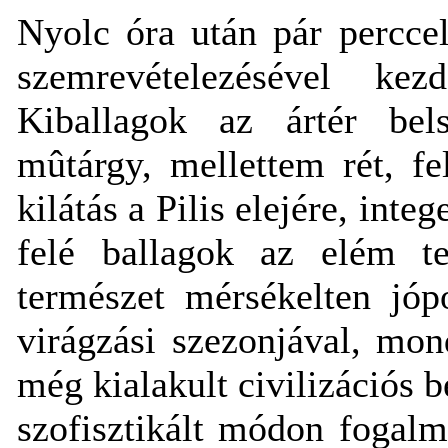
Nyolc óra után pár perccel
szemrevételezésével k
Kiballagok az ártér bels
mûtárgy, mellettem rét, fe
kilátás a Pilis elejére, int
felé ballagok az elém ter
természet mérsékelten jóp
virágzási szezonjával, mo
még kialakult civilizációs 
szofisztikált módon fogal