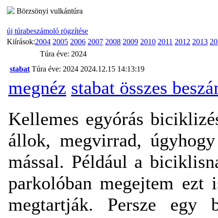
Börzsönyi vulkántúra
új túrabeszámoló rögzítése
Kiírások:
2004
2005
2006
2007
2008
2009
2010
2011
2012
2013
20
Túra éve: 2024
stabat
Túra éve: 2024
2024.12.15 14:13:19
megnéz
stabat összes besz
Kellemes egyórás bicikliz
állok, megvirrad, úgyhog
mással. Például a biciklisn
parkolóban megejtem ezt i
megtartják. Persze egy