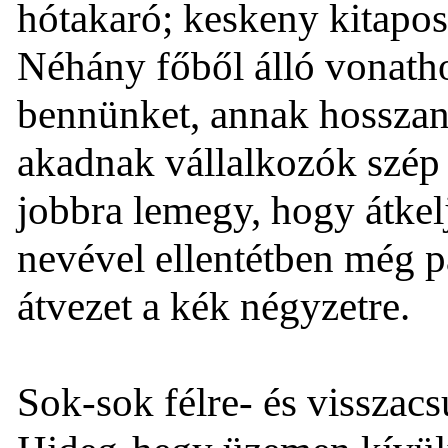
hótakaró; keskeny kitapos
Néhány főből álló vonath
bennünket, annak hosszan
akadnak vállalkozók szép
jobbra lemegy, hogy átke
nevével ellentétben még p
átvezet a kék négyzetre.
Sok-sok félre- és visszacs