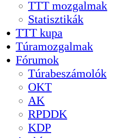
TTT mozgalmak
Statisztikák
TTT kupa
Túramozgalmak
Fórumok
Túrabeszámolók
OKT
AK
RPDDK
KDP