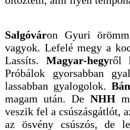
Salgóvár
on Gyuri örömme
vagyok. Lefelé megy a koco
Lassíts.
Magyar-hegy
ről 
Próbálok gyorsabban gya
lassabban gyalogolok.
Bán
magam után. De
NHH
má
veszik fel a csúszásgátlót, 
az ösvény csúszós, de l