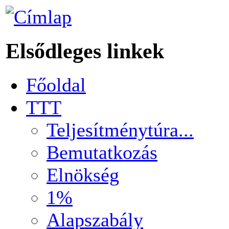
Elsődleges linkek
Főoldal
TTT
Teljesítménytúra...
Bemutatkozás
Elnökség
1%
Alapszabály