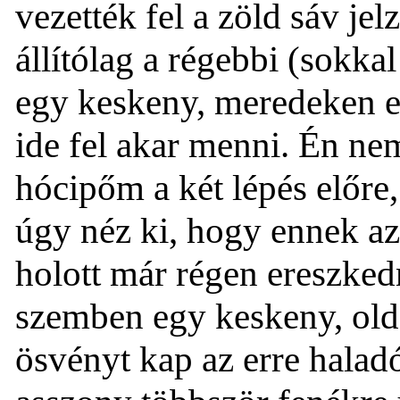
vezették fel a zöld sáv je
állítólag a régebbi (sokk
egy keskeny, meredeken em
ide fel akar menni. Én ne
hócipőm a két lépés előre,
úgy néz ki, hogy ennek a
holott már régen ereszked
szemben egy keskeny, oldal
ösvényt kap az erre halad