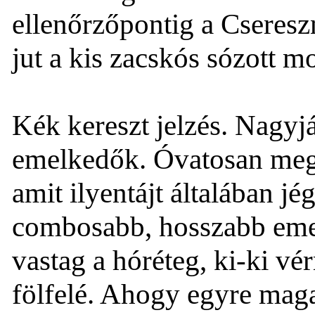
ellenőrzőpontig a Cseres
jut a kis zacskós sózott 
Kék kereszt jelzés. Nagyj
emelkedők. Óvatosan megyü
amit ilyentájt általában j
combosabb, hosszabb emel
vastag a hóréteg, ki-ki vér
fölfelé. Ahogy egyre maga