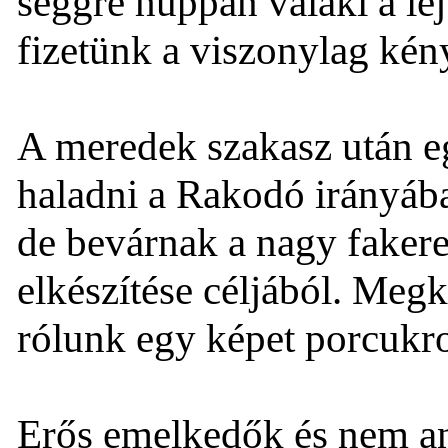
seggre huppan valaki a le
fizetünk a viszonylag kén
A meredek szakasz után eg
haladni a Rakodó irányába
de bevárnak a nagy faker
elkészítése céljából. Meg
rólunk egy képet porcukros
Erős emelkedők és nem ann