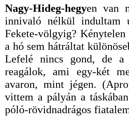
Nagy-Hideg-hegy
en van m
innivaló nélkül indultam 
Fekete-völgyig? Kénytelen l
a hó sem hátráltat különös
Lefelé nincs gond, de a 
reagálok, ami egy-két m
avaron, mint jégen. (Apro
vittem a pályán a táskában
póló-rövidnadrágos fiatalem