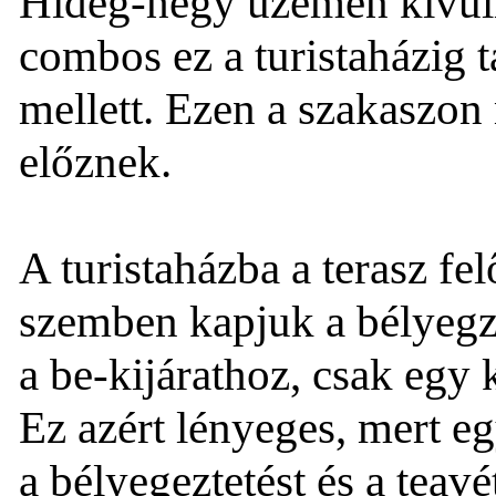
Hideg-hegy üzemen kívüli
combos ez a turistaházig 
mellett. Ezen a szakaszon
előznek.
A turistaházba a terasz fel
szemben kapjuk a bélyegzés
a be-kijárathoz, csak egy k
Ez azért lényeges, mert e
a bélyegeztetést és a teav