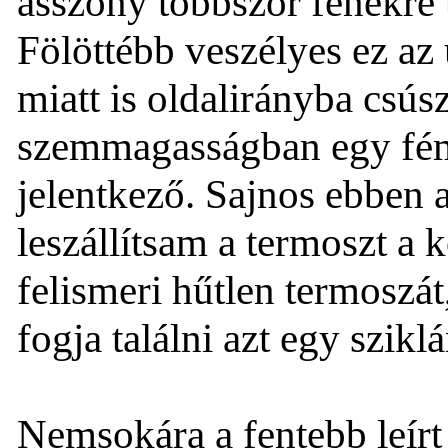
asszony többször fenékre ü
Fölöttébb veszélyes ez az
miatt is oldalirányba csús
szemmagasságban egy fémt
jelentkező. Sajnos ebben 
leszállítsam a termoszt a 
felismeri hűtlen termoszát
fogja találni azt egy szikl
Nemsokára a fentebb leír