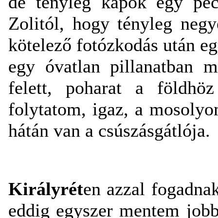
de tényleg kapok egy pe
Zolitól, hogy tényleg negy
kötelező fotózkodás után e
egy óvatlan pillanatban 
felett, poharat a földh
folytatom, igaz, a mosolyo
hátán van a csúszásgátlója.
Királyrét
en azzal fogadnak
eddig egyszer mentem jobba