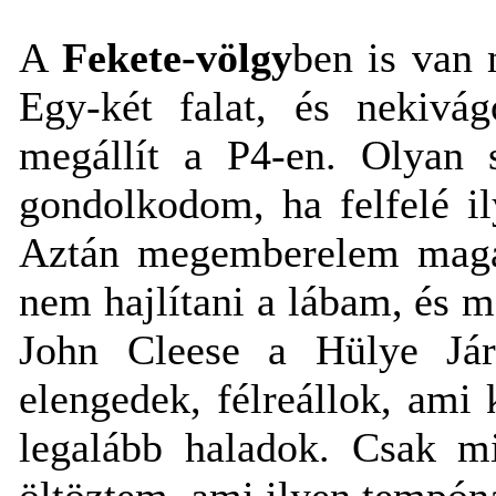
A
Fekete-völgy
ben is van 
Egy-két falat, és nekiv
megállít a P4-en. Olyan s
gondolkodom, ha felfelé i
Aztán megemberelem magam
nem hajlítani a lábam, és m
John Cleese a Hülye Jár
elengedek, félreállok, ami
legalább haladok. Csak m
öltöztem, ami ilyen tempón