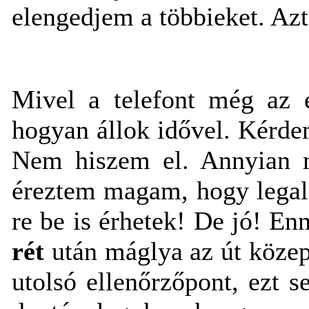
elengedjem a többieket. Az
Mivel a telefont még az 
hogyan állok idővel. Kérde
Nem hiszem el. Annyian m
éreztem magam, hogy legalá
re be is érhetek! De jó! En
rét
után máglya az út közepé
utolsó ellenőrzőpont, ezt 