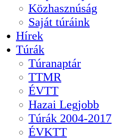
Közhasznúság
Saját túráink
Hírek
Túrák
Túranaptár
TTMR
ÉVTT
Hazai Legjobb
Túrák 2004-2017
ÉVKTT