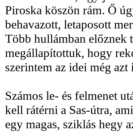
Piroska köszön rám. Ő úgy
behavazott, letaposott me
Több hullámban előznek te
megállapítottuk, hogy re
szerintem az idei még azt 
Számos le- és felmenet utá
kell rátérni a Sas-útra, am
egy magas, sziklás hegy a