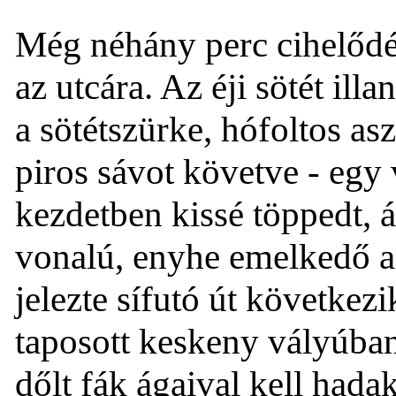
Még néhány perc cihelődé
az utcára. Az éji sötét ill
a sötétszürke, hófoltos as
piros sávot követve - egy 
kezdetben kissé töppedt, 
vonalú, enyhe emelkedő a
jelezte sífutó út követke
taposott keskeny vályúba
dőlt fák ágaival kell had