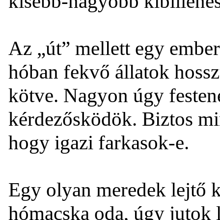
kisebb-nagyobb kibillenés
Az „út” mellett egy ember
hóban fekvő állatok hossz
kötve. Nagyon úgy festen
kérdezősködök. Biztos mi
hogy igazi farkasok-e.
Egy olyan meredek lejtő k
hómacska oda, úgy jutok l