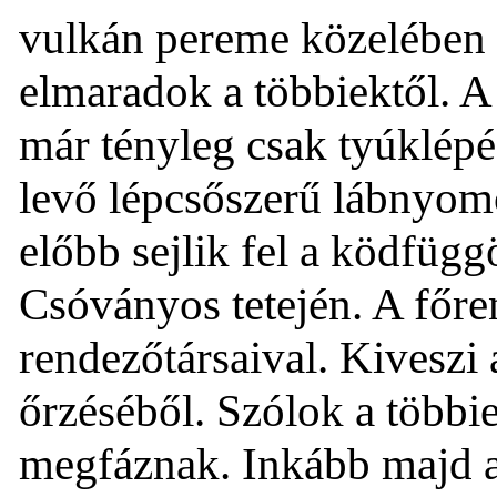
vulkán pereme közelében 
elmaradok a többiektől. 
már tényleg csak tyúklépés
levő lépcsőszerű lábnyomo
előbb sejlik fel a ködfügg
Csóványos tetején. A főre
rendezőtársaival. Kiveszi
őrzéséből. Szólok a többi
megfáznak. Inkább majd a