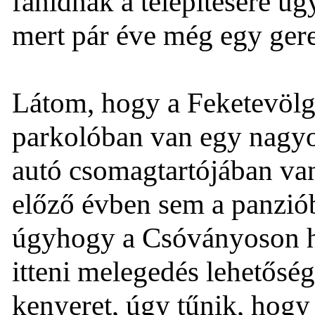
fahídnak a telepítésére úg
mert pár éve még egy gere
Látom, hogy a Feketevölgy
parkolóban van egy nagy
autó csomagtartójában van
előző évben sem a panzióba
úgyhogy a Csóványoson hi
itteni melegedés lehetősé
kenyeret, úgy tűnik, hogy