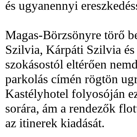
és ugyanennyi ereszkedéss
Magas-Börzsönyre törő be
Szilvia, Kárpáti Szilvia é
szokásostól eltérően nem
parkolás címén rögtön ugro
Kastélyhotel folyosóján e
sorára, ám a rendezők flott
az itinerek kiadását.