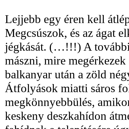
Lejjebb egy éren kell átlép
Megcsúszok, és az ágat e
jégkását. (…!!!) A további
mászni, mire megérkezek a
balkanyar után a zöld nég
Átfolyások miatti sáros fo
megkönnyebbülés, amikor 
keskeny deszkahídon átme