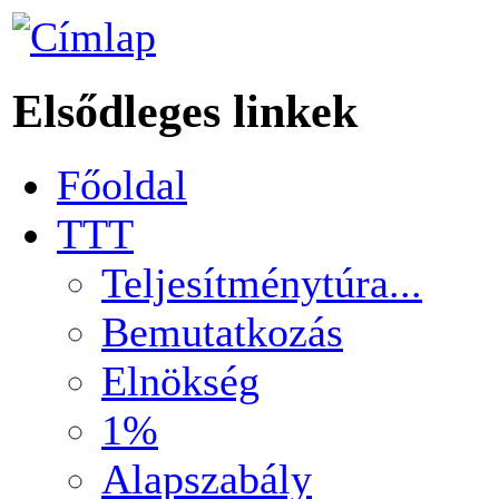
Elsődleges linkek
Főoldal
TTT
Teljesítménytúra...
Bemutatkozás
Elnökség
1%
Alapszabály