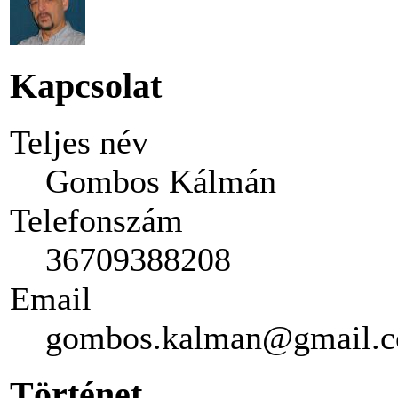
Kapcsolat
Teljes név
Gombos Kálmán
Telefonszám
36709388208
Email
gombos.kalman@gmail.
Történet