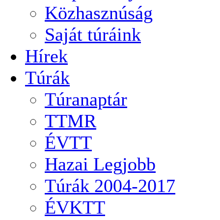
Közhasznúság
Saját túráink
Hírek
Túrák
Túranaptár
TTMR
ÉVTT
Hazai Legjobb
Túrák 2004-2017
ÉVKTT