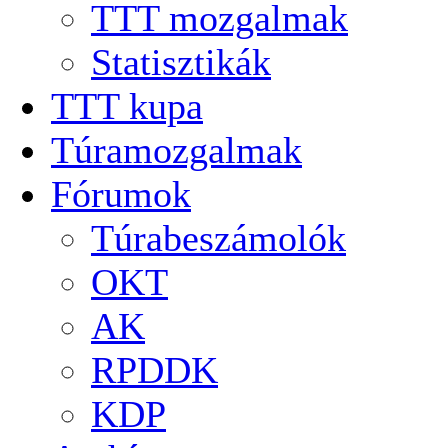
TTT mozgalmak
Statisztikák
TTT kupa
Túramozgalmak
Fórumok
Túrabeszámolók
OKT
AK
RPDDK
KDP