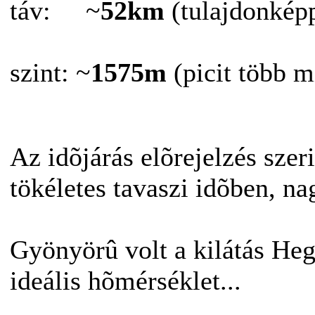
táv: ~
52km
(tulajdonképp
szint: ~
1575m
(picit több mi
Az idõjárás elõrejelzés szeri
tökéletes tavaszi idõben, nag
Gyönyörû volt a kilátás Heg
ideális hõmérséklet...