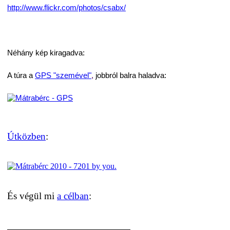
http://www.flickr.com/photos/csabx/
Néhány kép kiragadva:
A túra a
GPS "szemével"
,
jobbról balra haladva:
Útközben
:
És végül mi
a célban
: