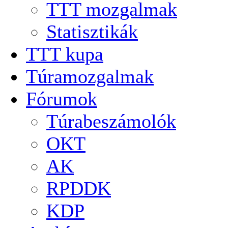
TTT mozgalmak
Statisztikák
TTT kupa
Túramozgalmak
Fórumok
Túrabeszámolók
OKT
AK
RPDDK
KDP