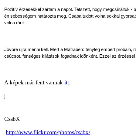
Pozitív érzésekkel zártam a napot. Tetszett, hogy megcsináltuk - b
én sebességem határozta meg, Csaba tudott volna sokkal gyorsabban
volna ránk.
Jövõre újra menni kell. Mert a Mátrabérc tényleg embert próbáló, 
csúcsot, fenséges kilátások fogadnak idõnként. Ezzel az érzéssel 
A képek már fent vannak
itt
.
j
CsabX
http://www.flickr.com/photos/csabx/