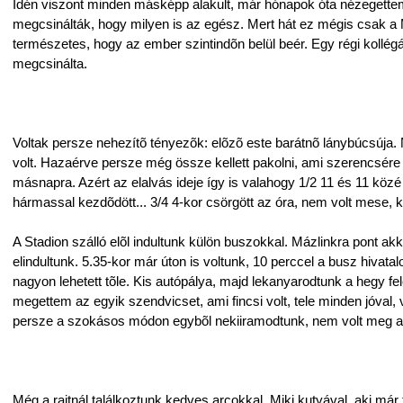
Idén viszont minden másképp alakult, már hónapok óta nézegettem 
megcsinálták, hogy milyen is az egész. Mert hát ez mégis csak a 
természetes, hogy az ember szintindõn belül beér. Egy régi kollé
megcsinálta.
Voltak persze nehezítõ tényezõk: elõzõ este barátnõ lánybúcsúja. 
volt. Hazaérve persze még össze kellett pakolni, ami szerencsére 
másnapra. Azért az elalvás ideje így is valahogy 1/2 11 és 11 közé
hármassal kezdõdött... 3/4 4-kor csörgött az óra, nem volt mese, keln
A Stadion szálló elõl indultunk külön buszokkal. Mázlinkra pont akk
elindultunk. 5.35-kor már úton is voltunk, 10 perccel a busz hivat
nagyon lehetett tõle. Kis autópálya, majd lekanyarodtunk a hegy fel
megettem az egyik szendvicset, ami fincsi volt, tele minden jóval
persze a szokásos módon egybõl nekiiramodtunk, nem volt meg a
Még a rajtnál találkoztunk kedves arcokkal. Miki kutyával, aki már 