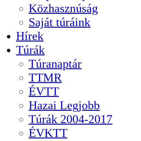
Közhasznúság
Saját túráink
Hírek
Túrák
Túranaptár
TTMR
ÉVTT
Hazai Legjobb
Túrák 2004-2017
ÉVKTT