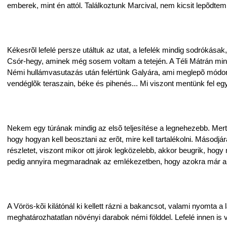
emberek, mint én attól. Találkoztunk Marcival, nem kicsit lepõdtem m
Kékesrõl lefelé persze utáltuk az utat, a lefelék mindig sodrókás
Csór-hegy, aminek még sosem voltam a tetején. A Téli Mátrán mindi
Némi hullámvasutazás után felértünk Galyára, ami meglepõ módon 
vendéglõk teraszain, béke és pihenés... Mi viszont mentünk fel egyb
Nekem egy túrának mindig az elsõ teljesítése a legnehezebb. Me
hogy hogyan kell beosztani az erõt, mire kell tartalékolni. Másodj
részletet, viszont mikor ott járok legközelebb, akkor beugrik, ho
pedig annyira megmaradnak az emlékezetben, hogy azokra már a tú
A Vörös-kõi kilátónál ki kellett rázni a bakancsot, valami nyomta a
meghatározhatatlan növényi darabok némi földdel. Lefelé innen is v