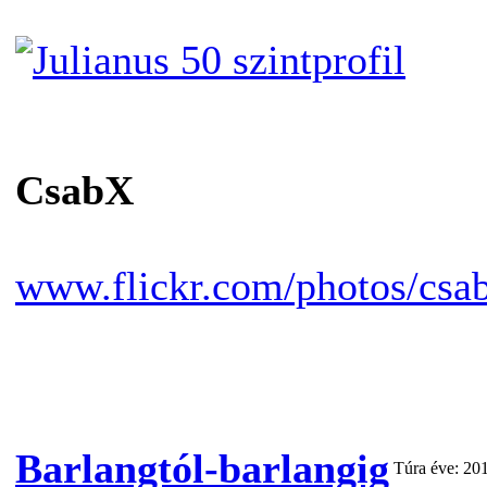
CsabX
www.flickr.com/photos/csa
Barlangtól-barlangig
Túra éve: 20