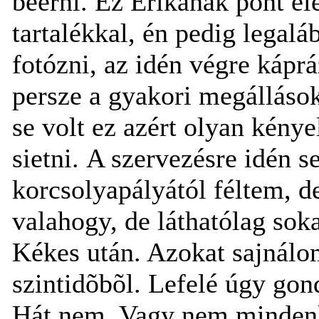
beérni. Ez Erikának pont elég
tartalékkal, én pedig legal
fotózni, az idén végre kápr
persze a gyakori megálláso
se volt ez azért olyan kény
sietni. A szervezésre idén s
korcsolyapályától féltem, 
valahogy, de láthatólag sok
Kékes után. Azokat sajnálom
szintidõbõl. Lefelé úgy gon
Hát nem. Vagy nem mindenk