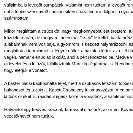
vállaimba is levegõt pumpáltak, valamint nem tudtam a levegõt rend
soha többé szénsavat! Lassan sikerült úrrá lenni a dolgon, a nyom
számítottam.
Mikor megláttam a csúcskõt, nagy megkönnyebbülést éreztem, tud
küzdelem árán, de megvan. Innen már "csak" le kellett baktatni Szu
a lábaimnak nem volt baja, a gyomrom is kezdett helyrerázódni, szé
megláttuk a templomot is. Egyre nõttek a házak, elértük az elsõ ház
végén, hamar elértük az iskolát, ahol a célt rendezték be. Medve 
oklevelet és a kitûzõt, találkoztunk Marci kollégámmal is. Rendber
hogy elérjük a vonatot.
A bakter bácsi kapkodhatta fejét, mert a szokásos létszám többszörö
bakancsot és a zoknit. Kapott Csaba egy talpmasszázst, meg pe
láttunk õzeket is, ráadásul egész közel a vonathoz, a hatalmas na
Hatvantól egy kedves sráccal, Tamással utaztunk, aki ment Kövedre 
vezetéknevét nem tudjuk.