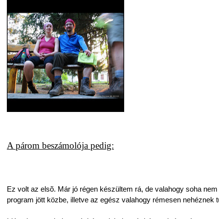
A párom beszámolója pedig:
Ez volt az elsõ. Már jó régen készültem rá, de valahogy soha nem
program jött közbe, illetve az egész valahogy rémesen nehéznek t