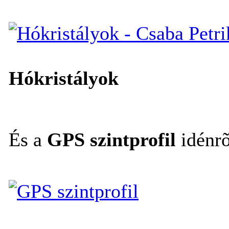
Hókristályok
És a
GPS szintprofil
idénrõ