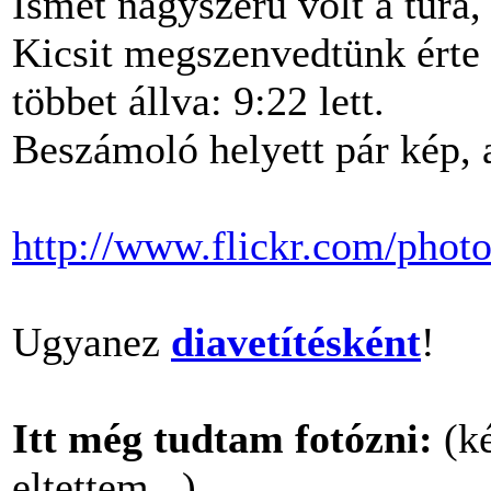
Ismét nagyszerû volt a túra,
Kicsit megszenvedtünk érte 
többet állva: 9:22 lett.
Beszámoló helyett pár kép, a 
http://www.flickr.com/phot
Ugyanez
diavetítésként
!
Itt még tudtam fotózni:
(ké
eltettem...)