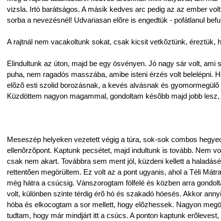
vizsla. Irtó barátságos. A másik kedves arc pedig az az ember volt s
sorba a nevezésnél! Udvariasan elõre is engedtük - pofátlanul befur
A rajtnál nem vacakoltunk sokat, csak kicsit vetkõztünk, éreztük, h
Elindultunk az úton, majd be egy ösvényen. Jó nagy sár volt, ami 
puha, nem ragadós masszába, amibe isteni érzés volt belelépni.
elõzõ esti szolid borozásnak, a kevés alvásnak és gyomormegülõ s
Küzdöttem nagyon magammal, gondoltam késõbb majd jobb lesz,
Meseszép helyeken vezetett végig a túra, sok-sok combos hegyecsk
ellenõrzõpont. Kaptunk pecsétet, majd indultunk is tovább. Nem vol
csak nem akart. Továbbra sem ment jól, küzdeni kellett a haladásér
rettentõen megörültem. Ez volt az a pont ugyanis, ahol a Téli Mátr
még hátra a csúcsig. Vánszorogtam fölfelé és közben arra gondol
volt, különben szinte térdig érõ hó és szakadó hóesés. Akkor anny
hóba és elkocogtam a sor mellett, hogy elõzhessek. Nagyon megör
tudtam, hogy már mindjárt itt a csúcs. A ponton kaptunk erõlevest,