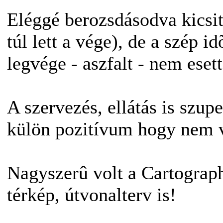
Eléggé berozsdásodva kicsit
túl lett a vége), de a szép i
legvége - aszfalt - nem esett
A szervezés, ellátás is szup
külön pozitívum hogy nem 
Nagyszerû volt a Cartograph
térkép, útvonalterv is!