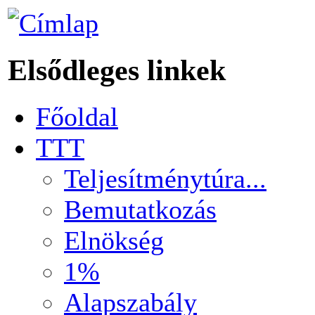
Elsődleges linkek
Főoldal
TTT
Teljesítménytúra...
Bemutatkozás
Elnökség
1%
Alapszabály