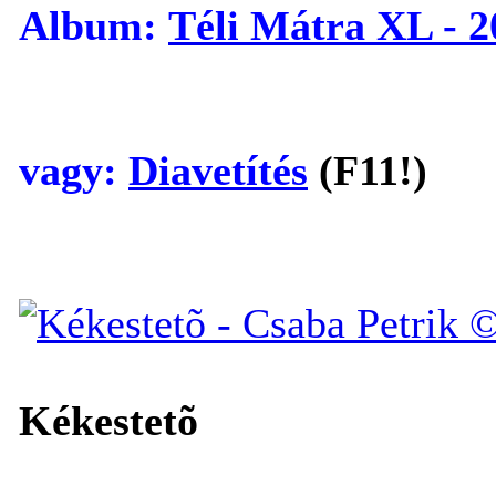
Album:
Téli Mátra XL - 
vagy:
Diavetítés
(F11!)
Kékestetõ