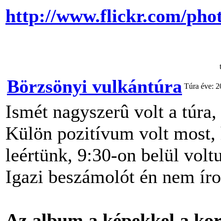
http://www.flickr.com/pho
Börzsönyi vulkántúra
Túra éve: 
Ismét nagyszerû volt a túra,
Külön pozitívum volt most,
leértünk, 9:30-on belül volt
Igazi beszámolót én nem íro
Az album a képekkel a kor