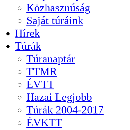
Közhasznúság
Saját túráink
Hírek
Túrák
Túranaptár
TTMR
ÉVTT
Hazai Legjobb
Túrák 2004-2017
ÉVKTT