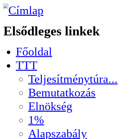
Elsődleges linkek
Főoldal
TTT
Teljesítménytúra...
Bemutatkozás
Elnökség
1%
Alapszabály