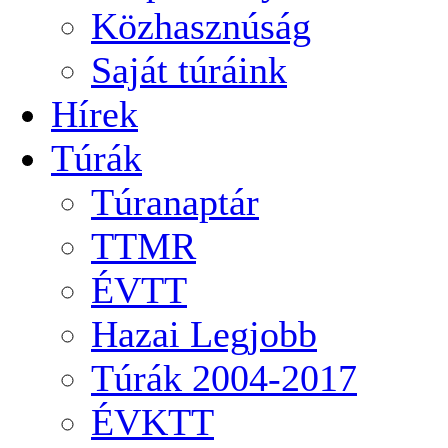
Közhasznúság
Saját túráink
Hírek
Túrák
Túranaptár
TTMR
ÉVTT
Hazai Legjobb
Túrák 2004-2017
ÉVKTT