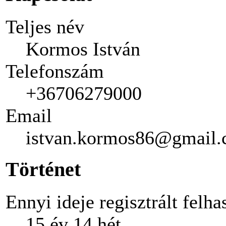
Teljes név
Kormos István
Telefonszám
+36706279000
Email
istvan.kormos86@gmail
Történet
Ennyi ideje regisztrált felha
15 év 14 hét