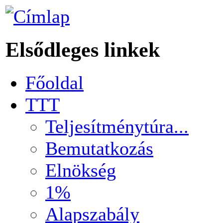
Elsődleges linkek
Főoldal
TTT
Teljesítménytúra...
Bemutatkozás
Elnökség
1%
Alapszabály