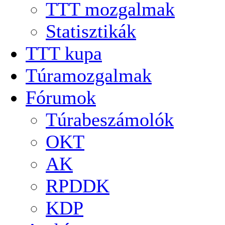
TTT mozgalmak
Statisztikák
TTT kupa
Túramozgalmak
Fórumok
Túrabeszámolók
OKT
AK
RPDDK
KDP