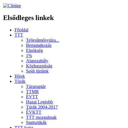
Elsődleges linkek
Főoldal
TTT
Teljesítménytúra...
Bemutatkozás
Elnökség
1%
Alapszabály
Közhasznúság
Saját túráink
Hírek
Túrák
Túranaptár
TTMR
ÉVTT
Hazai Legjobb
Túrák 2004-2017
ÉVKTT
TTT mozgalmak
Statisztikák
TTT kupa