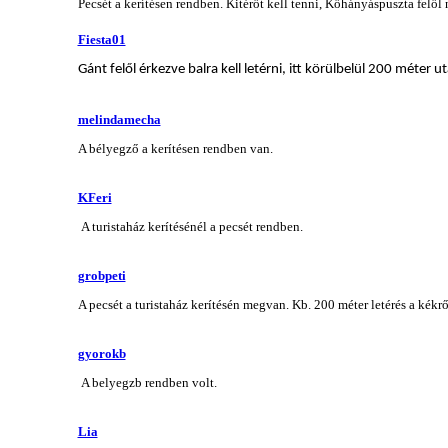
Pecsét a kerítésen rendben. Kitérőt kell tenni, Kőhányáspuszta felől
Fiesta01
Gánt felől érkezve balra kell letérni, itt körülbelül 200 méter u
melindamecha
A bélyegző a kerítésen rendben van.
KFeri
A turistaház kerítésénél a pecsét rendben.
grobpeti
A pecsét a turistaház kerítésén megvan. Kb. 200 méter letérés a kékről 
gyorokb
A belyegzb rendben volt.
Lia