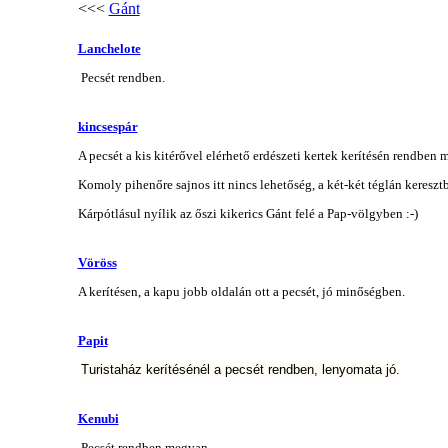
<<<
Gánt
Lanchelote
Pecsét rendben.
kincsespár
A pecsét a kis kitérővel elérhető erdészeti kertek kerítésén rendben
Komoly pihenőre sajnos itt nincs lehetőség, a két-két téglán keresztb
Kárpótlásul nyílik az őszi kikerics Gánt felé a Pap-völgyben :-)
Vöröss
A kerítésen, a kapu jobb oldalán ott a pecsét, jó minőségben.
Papit
Turistaház kerítésénél a pecsét rendben, lenyomata jó.
Kenubi
Pecsét rendben megvan.