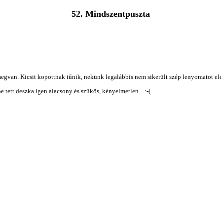
52. Mindszentpuszta
 megvan. Kicsit kopottnak tűnik, nekünk legalábbis nem sikerült szép lenyomatot elé
e tett deszka igen alacsony és szűkös, kényelmetlen... :-(