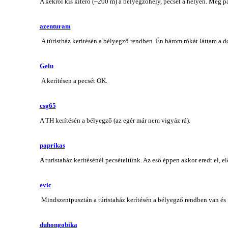
A kékről kis kitérő (~200 m) a bélyegzőhely, pecsét a helyén. Még pá
azenturam
A túristház kerítésén a bélyegző rendben. Én három rókát láttam a d
Gelu
A kerítésen a pecsét OK.
csg65
A TH kerítésén a bélyegző (az egér már nem vigyáz rá).
paprikas
A turistaház kerítésénél pecsételtünk. Az eső éppen akkor eredt el, 
evic
Mindszentpusztán a túristaház kerítésén a bélyegző rendben van és fe
duhongobika