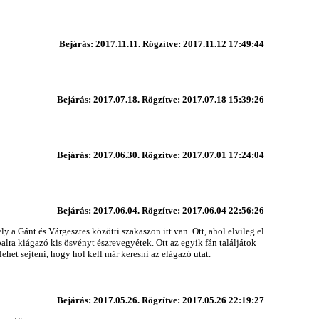
Bejárás: 2017.11.11. Rögzítve: 2017.11.12 17:49:44
Bejárás: 2017.07.18. Rögzítve: 2017.07.18 15:39:26
Bejárás: 2017.06.30. Rögzítve: 2017.07.01 17:24:04
Bejárás: 2017.06.04. Rögzítve: 2017.06.04 22:56:26
 a Gánt és Várgesztes közötti szakaszon itt van. Ott, ahol elvileg el
balra kiágazó kis ösvényt észrevegyétek. Ott az egyik fán találjátok
lehet sejteni, hogy hol kell már keresni az elágazó utat.
Bejárás: 2017.05.26. Rögzítve: 2017.05.26 22:19:27