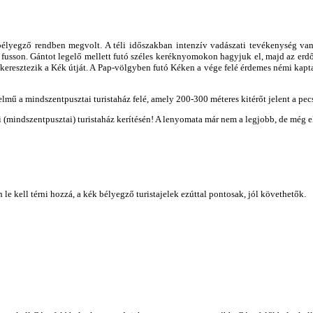
bélyegző rendben megvolt. A téli időszakban intenzív vadászati tevékenység va
fusson. Gántot legelő mellett futó széles keréknyomokon hagyjuk el, majd az erdőb
k keresztezik a Kék útját. A Pap-völgyben futó Kéken a vége felé érdemes némi kapta
telmű a mindszentpusztai turistaház felé, amely 200-300 méteres kitérőt jelent a pec
(mindszentpusztai) turistaház kerítésén! A lenyomata már nem a legjobb, de még e
le kell térni hozzá, a kék bélyegző turistajelek ezúttal pontosak, jól követhetők.