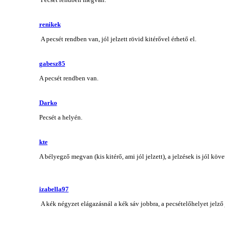
renikek
A pecsét rendben van, jól jelzett rövid kitérővel érhető el.
gabesz85
A pecsét rendben van.
Darko
Pecsét a helyén.
kte
A bélyegző megvan (kis kitérő, ami jól jelzett), a jelzések is jól köve
izabella97
A kék négyzet elágazásnál a kék sáv jobbra, a pecsételőhelyet jelző