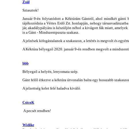
Zsül
Sziasztok!
Január 9-én folytatódott a Kéktúrám Gántról, ahol mindkét gánti 
tájékozódnia a Vértes Erdő Zrt. honlapján, nehogy társasvadászatba 
jár, akadálypályára is készüljön néhol a kivágott fák miatt, amelye
is a Gánt - Mindszentpuszta szakasz.
A jelzések kifogástalanok a szakaszon, a letérés is megvolt és egyér
A Kéktúra bélyegző 2020. január 9-én rendben megvolt a mindszenti 
bbb
Bélyegző a helyén, lenyomata szép.
Gánt felől érkezve a kéktúra útvonalán balra egy hosszabb szakaszon 
A jelzettség kelet felé haladva kiváló.
CsicoK
A pecsét rendben!
Widike