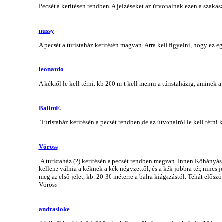
Pecsét a kerítésen rendben. A jelzéseket az útvonalnak ezen a szakasz
nussy
A pecsét a turistaház kerítésén magvan. Arra kell figyelni, hogy ez egy 
leonardo
A kékről le kell térni. kb 200 m-t kell menni a túristaházig, aminek a 
BalintF.
Túristaház kerítésén a pecsét rendben,de az útvonalról le kell térni k
Vöröss
A turistaház (?) kerítésén a pecsét rendben megvan. Innen Kőhányáspu
kellene válnia a kéknek a kék négyzettől, és a kék jobbra tér, nincs 
meg az első jelet, kb. 20-30 méterre a balra kiágazástól. Tehát először
Vöröss
andrasloke