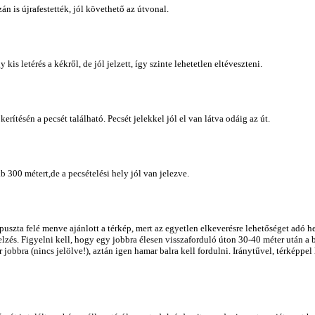
án is újrafestették, jól követhető az útvonal.
kis letérés a kékről, de jól jelzett, így szinte lehetetlen eltéveszteni.
kerítésén a pecsét található. Pecsét jelekkel jól el van látva odáig az út.
b 300 métert,de a pecsételési hely jól van jelezve.
szta felé menve ajánlott a térkép, mert az egyetlen elkeverésre lehetőséget adó hely
jelzés. Figyelni kell, hogy egy jobbra élesen visszaforduló úton 30-40 méter után a 
 jobbra (nincs jelölve!), aztán igen hamar balra kell fordulni. Iránytűvel, térképpel 