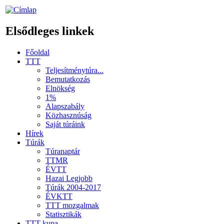
Elsődleges linkek
Főoldal
TTT
Teljesítménytúra...
Bemutatkozás
Elnökség
1%
Alapszabály
Közhasznúság
Saját túráink
Hírek
Túrák
Túranaptár
TTMR
ÉVTT
Hazai Legjobb
Túrák 2004-2017
ÉVKTT
TTT mozgalmak
Statisztikák
TTT kupa