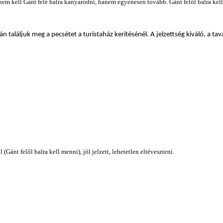
 nem kell Gánt felé balra kanyarodni, hanem egyenesen tovább. Gánt felől balra kell 
tán találjuk meg a pecsétet a turistaház kerítésénél . A jelzettség kiváló, a 
(Gánt felől balra kell menni), jól jelzett, lehetetlen eltéveszteni.