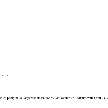
thetők.
 jelek pedig balra kanyarodnak. Ezutóbbiakat követve kb. 200 méter útán erünk el 