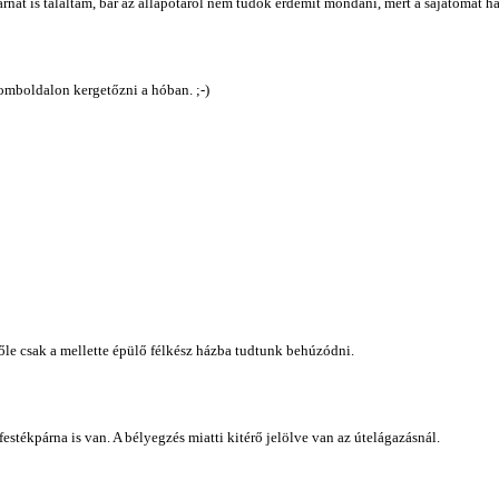
rnát is találtam, bár az állapotáról nem tudok érdemit mondani, mert a sajátomat h
omboldalon kergetőzni a hóban. ;-)
előle csak a mellette épülő félkész házba tudtunk behúzódni.
stékpárna is van. A bélyegzés miatti kitérő jelölve van az útelágazásnál.