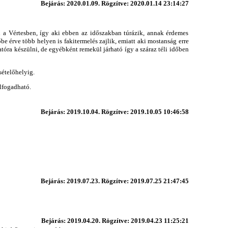
Bejárás: 2020.01.09. Rögzítve: 2020.01.14 23:14:27
n a Vértesben, így aki ebben az időszakban túrázik, annak érdemes
e érve több helyen is fakitermelés zajlik, emiatt aki mostanság erre
tóra készülni, de egyébként remekül járható így a száraz téli időben
sételőhelyig.
lfogadható.
Bejárás: 2019.10.04. Rögzítve: 2019.10.05 10:46:58
Bejárás: 2019.07.23. Rögzítve: 2019.07.25 21:47:45
Bejárás: 2019.04.20. Rögzítve: 2019.04.23 11:25:21