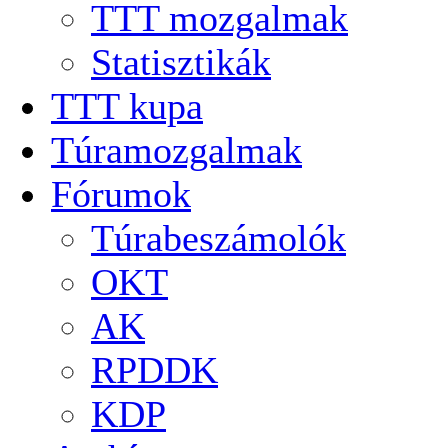
TTT mozgalmak
Statisztikák
TTT kupa
Túramozgalmak
Fórumok
Túrabeszámolók
OKT
AK
RPDDK
KDP