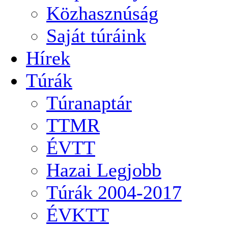
Közhasznúság
Saját túráink
Hírek
Túrák
Túranaptár
TTMR
ÉVTT
Hazai Legjobb
Túrák 2004-2017
ÉVKTT