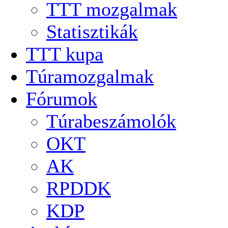
TTT mozgalmak
Statisztikák
TTT kupa
Túramozgalmak
Fórumok
Túrabeszámolók
OKT
AK
RPDDK
KDP