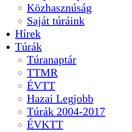
Közhasznúság
Saját túráink
Hírek
Túrák
Túranaptár
TTMR
ÉVTT
Hazai Legjobb
Túrák 2004-2017
ÉVKTT