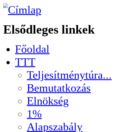
Elsődleges linkek
Főoldal
TTT
Teljesítménytúra...
Bemutatkozás
Elnökség
1%
Alapszabály