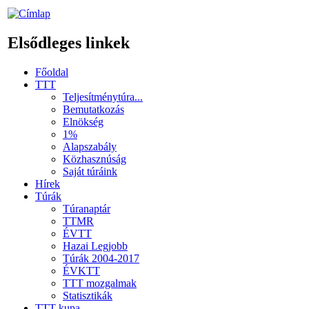
Elsődleges linkek
Főoldal
TTT
Teljesítménytúra...
Bemutatkozás
Elnökség
1%
Alapszabály
Közhasznúság
Saját túráink
Hírek
Túrák
Túranaptár
TTMR
ÉVTT
Hazai Legjobb
Túrák 2004-2017
ÉVKTT
TTT mozgalmak
Statisztikák
TTT kupa