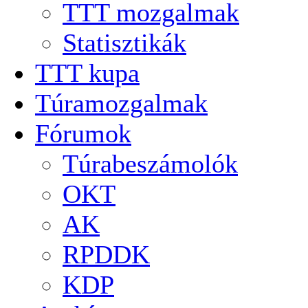
TTT mozgalmak
Statisztikák
TTT kupa
Túramozgalmak
Fórumok
Túrabeszámolók
OKT
AK
RPDDK
KDP