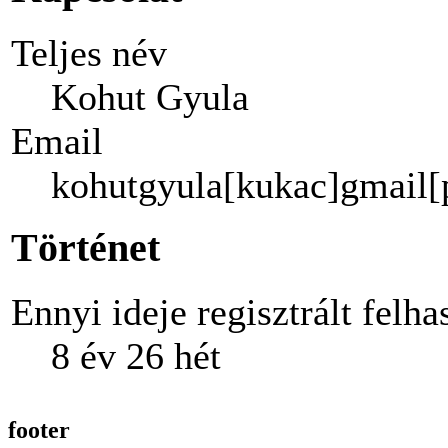
Teljes név
Kohut Gyula
Email
kohutgyula[kukac]gmail
Történet
Ennyi ideje regisztrált felha
8 év 26 hét
footer