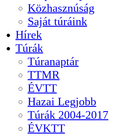
Közhasznúság
Saját túráink
Hírek
Túrák
Túranaptár
TTMR
ÉVTT
Hazai Legjobb
Túrák 2004-2017
ÉVKTT