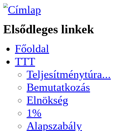
Elsődleges linkek
Főoldal
TTT
Teljesítménytúra...
Bemutatkozás
Elnökség
1%
Alapszabály