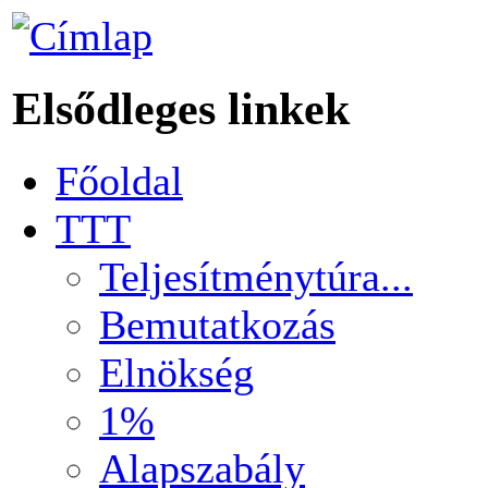
Elsődleges linkek
Főoldal
TTT
Teljesítménytúra...
Bemutatkozás
Elnökség
1%
Alapszabály