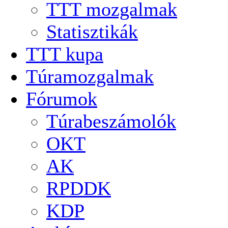
TTT mozgalmak
Statisztikák
TTT kupa
Túramozgalmak
Fórumok
Túrabeszámolók
OKT
AK
RPDDK
KDP