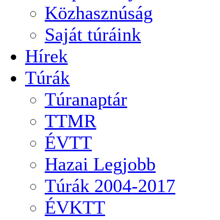
Közhasznúság
Saját túráink
Hírek
Túrák
Túranaptár
TTMR
ÉVTT
Hazai Legjobb
Túrák 2004-2017
ÉVKTT