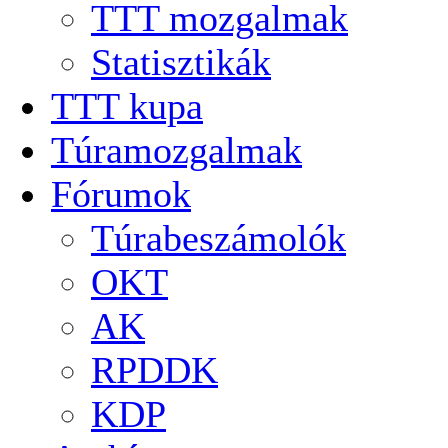
TTT mozgalmak
Statisztikák
TTT kupa
Túramozgalmak
Fórumok
Túrabeszámolók
OKT
AK
RPDDK
KDP