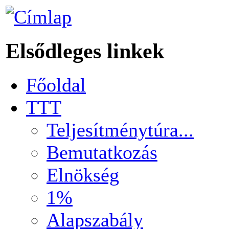
Elsődleges linkek
Főoldal
TTT
Teljesítménytúra...
Bemutatkozás
Elnökség
1%
Alapszabály