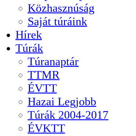
Közhasznúság
Saját túráink
Hírek
Túrák
Túranaptár
TTMR
ÉVTT
Hazai Legjobb
Túrák 2004-2017
ÉVKTT