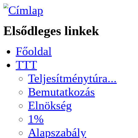
Elsődleges linkek
Főoldal
TTT
Teljesítménytúra...
Bemutatkozás
Elnökség
1%
Alapszabály