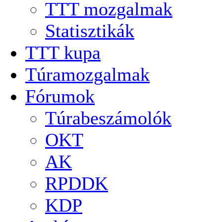
TTT mozgalmak
Statisztikák
TTT kupa
Túramozgalmak
Fórumok
Túrabeszámolók
OKT
AK
RPDDK
KDP