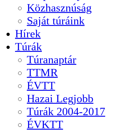
Közhasznúság
Saját túráink
Hírek
Túrák
Túranaptár
TTMR
ÉVTT
Hazai Legjobb
Túrák 2004-2017
ÉVKTT