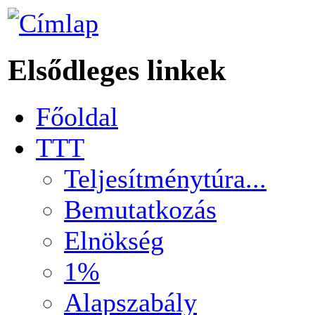
Elsődleges linkek
Főoldal
TTT
Teljesítménytúra...
Bemutatkozás
Elnökség
1%
Alapszabály