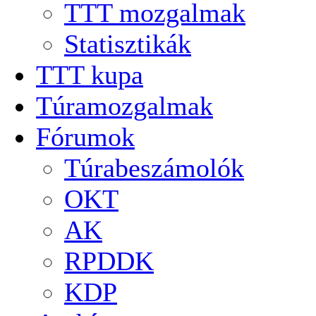
TTT mozgalmak
Statisztikák
TTT kupa
Túramozgalmak
Fórumok
Túrabeszámolók
OKT
AK
RPDDK
KDP