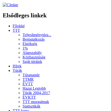
Elsődleges linkek
Főoldal
TTT
Teljesítménytúra...
Bemutatkozás
Elnökség
1%
Alapszabály
Közhasznúság
Saját túráink
Hírek
Túrák
Túranaptár
TTMR
ÉVTT
Hazai Legjobb
Túrák 2004-2017
ÉVKTT
TTT mozgalmak
Statisztikák
TTT kupa