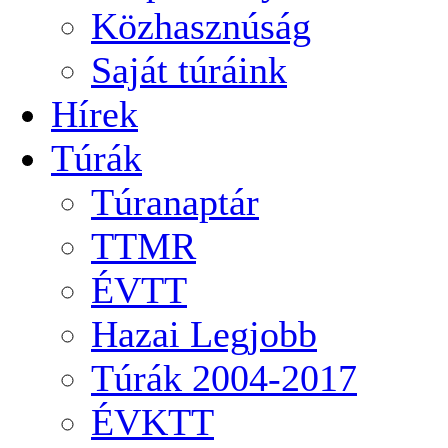
Közhasznúság
Saját túráink
Hírek
Túrák
Túranaptár
TTMR
ÉVTT
Hazai Legjobb
Túrák 2004-2017
ÉVKTT