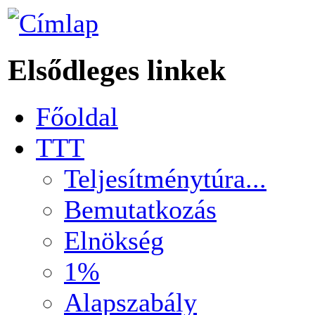
Elsődleges linkek
Főoldal
TTT
Teljesítménytúra...
Bemutatkozás
Elnökség
1%
Alapszabály