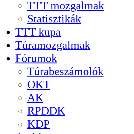
TTT mozgalmak
Statisztikák
TTT kupa
Túramozgalmak
Fórumok
Túrabeszámolók
OKT
AK
RPDDK
KDP