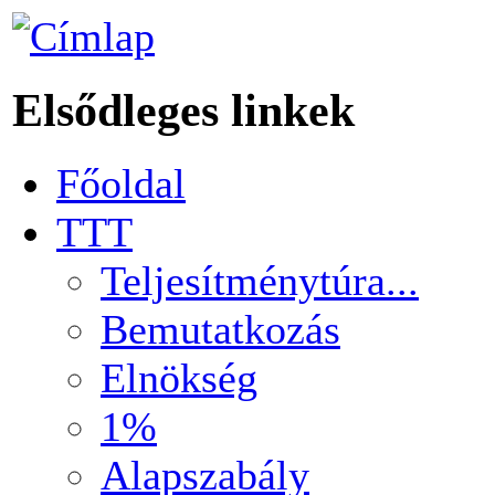
Elsődleges linkek
Főoldal
TTT
Teljesítménytúra...
Bemutatkozás
Elnökség
1%
Alapszabály