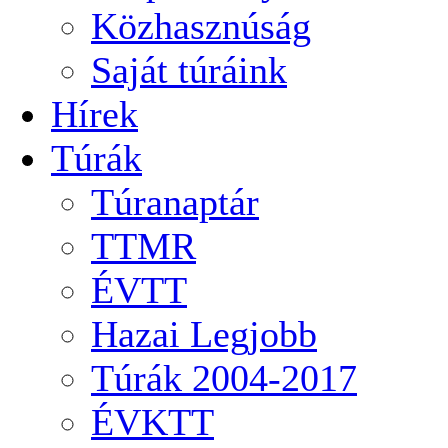
Közhasznúság
Saját túráink
Hírek
Túrák
Túranaptár
TTMR
ÉVTT
Hazai Legjobb
Túrák 2004-2017
ÉVKTT