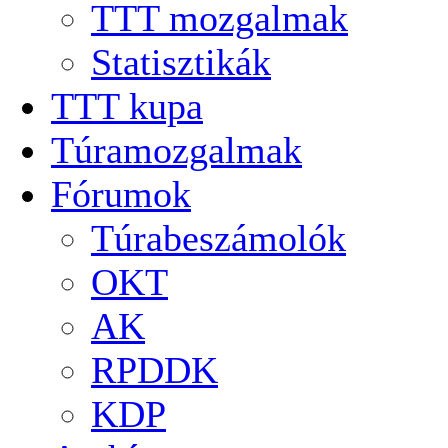
TTT mozgalmak
Statisztikák
TTT kupa
Túramozgalmak
Fórumok
Túrabeszámolók
OKT
AK
RPDDK
KDP