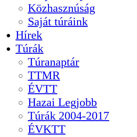
Közhasznúság
Saját túráink
Hírek
Túrák
Túranaptár
TTMR
ÉVTT
Hazai Legjobb
Túrák 2004-2017
ÉVKTT