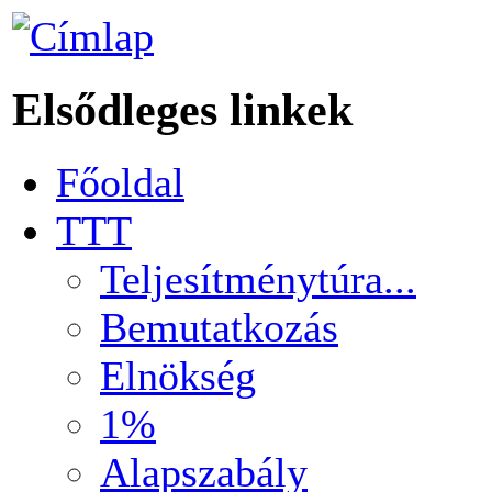
Elsődleges linkek
Főoldal
TTT
Teljesítménytúra...
Bemutatkozás
Elnökség
1%
Alapszabály