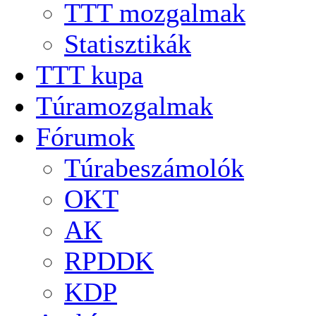
TTT mozgalmak
Statisztikák
TTT kupa
Túramozgalmak
Fórumok
Túrabeszámolók
OKT
AK
RPDDK
KDP