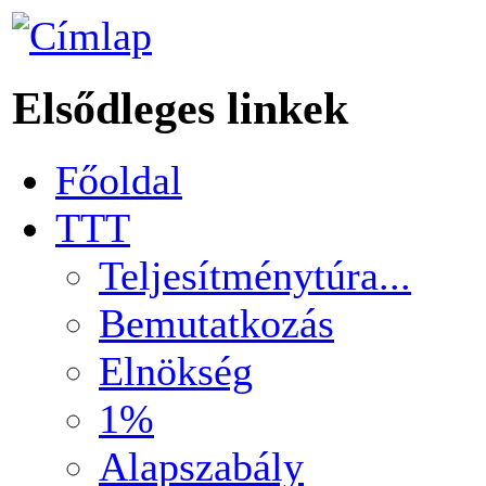
Elsődleges linkek
Főoldal
TTT
Teljesítménytúra...
Bemutatkozás
Elnökség
1%
Alapszabály