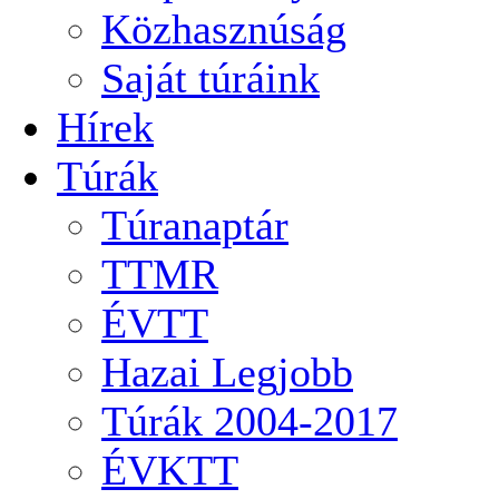
Közhasznúság
Saját túráink
Hírek
Túrák
Túranaptár
TTMR
ÉVTT
Hazai Legjobb
Túrák 2004-2017
ÉVKTT