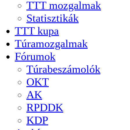
TTT mozgalmak
Statisztikák
TTT kupa
Túramozgalmak
Fórumok
Túrabeszámolók
OKT
AK
RPDDK
KDP