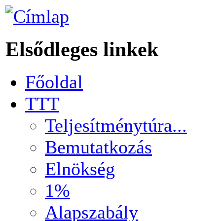
Elsődleges linkek
Főoldal
TTT
Teljesítménytúra...
Bemutatkozás
Elnökség
1%
Alapszabály