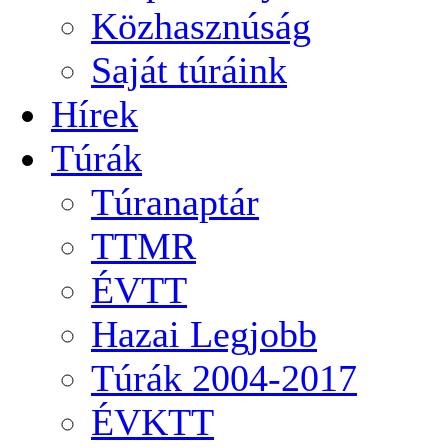
Közhasznúság
Saját túráink
Hírek
Túrák
Túranaptár
TTMR
ÉVTT
Hazai Legjobb
Túrák 2004-2017
ÉVKTT