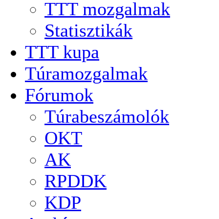
TTT mozgalmak
Statisztikák
TTT kupa
Túramozgalmak
Fórumok
Túrabeszámolók
OKT
AK
RPDDK
KDP