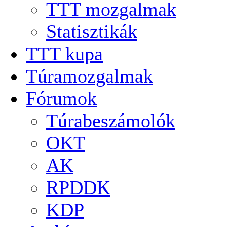
TTT mozgalmak
Statisztikák
TTT kupa
Túramozgalmak
Fórumok
Túrabeszámolók
OKT
AK
RPDDK
KDP