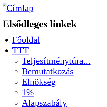
Elsődleges linkek
Főoldal
TTT
Teljesítménytúra...
Bemutatkozás
Elnökség
1%
Alapszabály