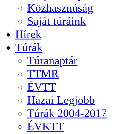
Közhasznúság
Saját túráink
Hírek
Túrák
Túranaptár
TTMR
ÉVTT
Hazai Legjobb
Túrák 2004-2017
ÉVKTT