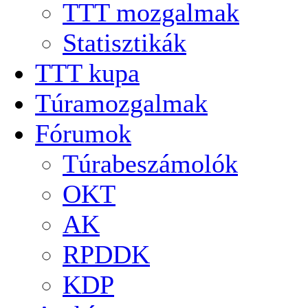
TTT mozgalmak
Statisztikák
TTT kupa
Túramozgalmak
Fórumok
Túrabeszámolók
OKT
AK
RPDDK
KDP