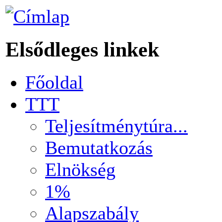
Elsődleges linkek
Főoldal
TTT
Teljesítménytúra...
Bemutatkozás
Elnökség
1%
Alapszabály