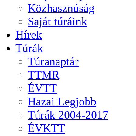
Közhasznúság
Saját túráink
Hírek
Túrák
Túranaptár
TTMR
ÉVTT
Hazai Legjobb
Túrák 2004-2017
ÉVKTT