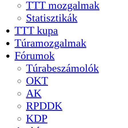
TTT mozgalmak
Statisztikák
TTT kupa
Túramozgalmak
Fórumok
Túrabeszámolók
OKT
AK
RPDDK
KDP