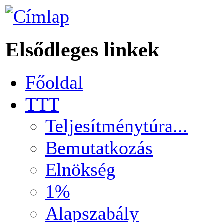
Elsődleges linkek
Főoldal
TTT
Teljesítménytúra...
Bemutatkozás
Elnökség
1%
Alapszabály