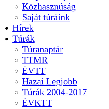
Közhasznúság
Saját túráink
Hírek
Túrák
Túranaptár
TTMR
ÉVTT
Hazai Legjobb
Túrák 2004-2017
ÉVKTT