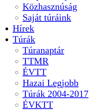
Közhasznúság
Saját túráink
Hírek
Túrák
Túranaptár
TTMR
ÉVTT
Hazai Legjobb
Túrák 2004-2017
ÉVKTT