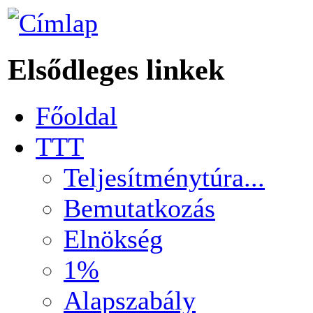
Elsődleges linkek
Főoldal
TTT
Teljesítménytúra...
Bemutatkozás
Elnökség
1%
Alapszabály