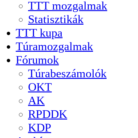
TTT mozgalmak
Statisztikák
TTT kupa
Túramozgalmak
Fórumok
Túrabeszámolók
OKT
AK
RPDDK
KDP