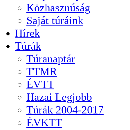
Közhasznúság
Saját túráink
Hírek
Túrák
Túranaptár
TTMR
ÉVTT
Hazai Legjobb
Túrák 2004-2017
ÉVKTT