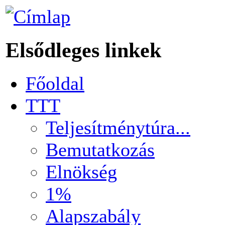
Elsődleges linkek
Főoldal
TTT
Teljesítménytúra...
Bemutatkozás
Elnökség
1%
Alapszabály