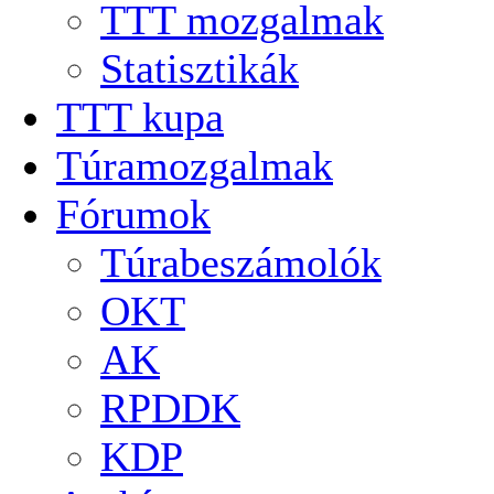
TTT mozgalmak
Statisztikák
TTT kupa
Túramozgalmak
Fórumok
Túrabeszámolók
OKT
AK
RPDDK
KDP