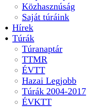
Közhasznúság
Saját túráink
Hírek
Túrák
Túranaptár
TTMR
ÉVTT
Hazai Legjobb
Túrák 2004-2017
ÉVKTT