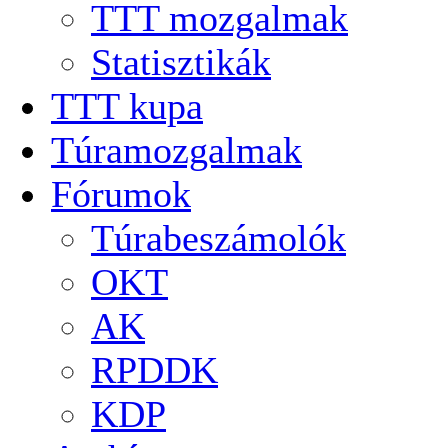
TTT mozgalmak
Statisztikák
TTT kupa
Túramozgalmak
Fórumok
Túrabeszámolók
OKT
AK
RPDDK
KDP