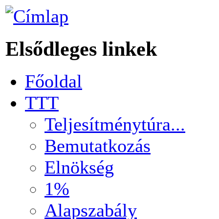
Elsődleges linkek
Főoldal
TTT
Teljesítménytúra...
Bemutatkozás
Elnökség
1%
Alapszabály