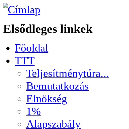
Elsődleges linkek
Főoldal
TTT
Teljesítménytúra...
Bemutatkozás
Elnökség
1%
Alapszabály