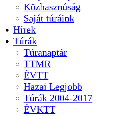
Közhasznúság
Saját túráink
Hírek
Túrák
Túranaptár
TTMR
ÉVTT
Hazai Legjobb
Túrák 2004-2017
ÉVKTT