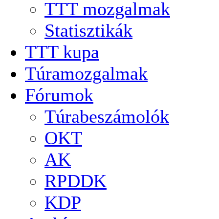
TTT mozgalmak
Statisztikák
TTT kupa
Túramozgalmak
Fórumok
Túrabeszámolók
OKT
AK
RPDDK
KDP