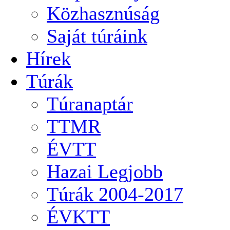
Közhasznúság
Saját túráink
Hírek
Túrák
Túranaptár
TTMR
ÉVTT
Hazai Legjobb
Túrák 2004-2017
ÉVKTT