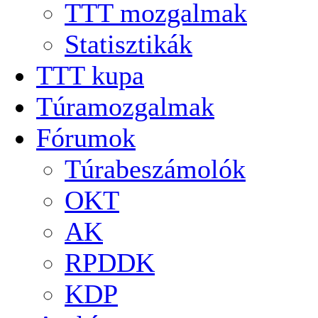
TTT mozgalmak
Statisztikák
TTT kupa
Túramozgalmak
Fórumok
Túrabeszámolók
OKT
AK
RPDDK
KDP