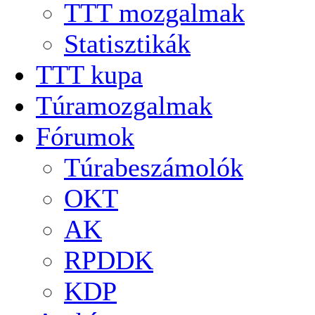
TTT mozgalmak
Statisztikák
TTT kupa
Túramozgalmak
Fórumok
Túrabeszámolók
OKT
AK
RPDDK
KDP