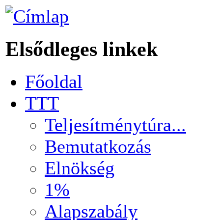
Elsődleges linkek
Főoldal
TTT
Teljesítménytúra...
Bemutatkozás
Elnökség
1%
Alapszabály