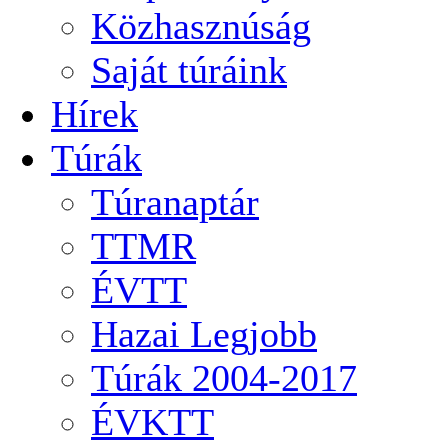
Közhasznúság
Saját túráink
Hírek
Túrák
Túranaptár
TTMR
ÉVTT
Hazai Legjobb
Túrák 2004-2017
ÉVKTT