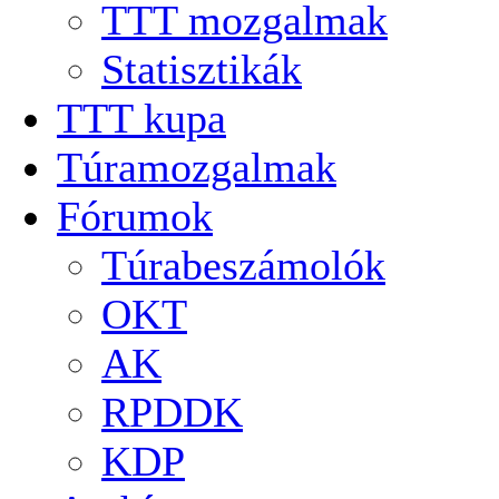
TTT mozgalmak
Statisztikák
TTT kupa
Túramozgalmak
Fórumok
Túrabeszámolók
OKT
AK
RPDDK
KDP