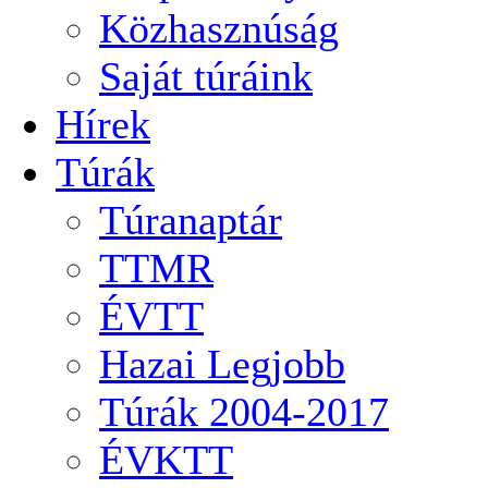
Közhasznúság
Saját túráink
Hírek
Túrák
Túranaptár
TTMR
ÉVTT
Hazai Legjobb
Túrák 2004-2017
ÉVKTT