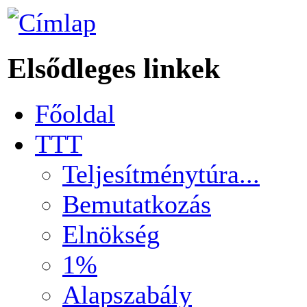
Elsődleges linkek
Főoldal
TTT
Teljesítménytúra...
Bemutatkozás
Elnökség
1%
Alapszabály