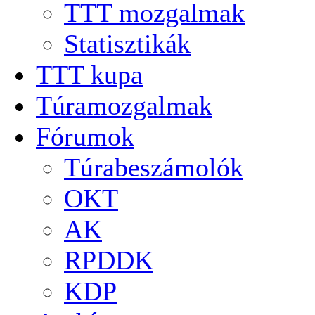
TTT mozgalmak
Statisztikák
TTT kupa
Túramozgalmak
Fórumok
Túrabeszámolók
OKT
AK
RPDDK
KDP