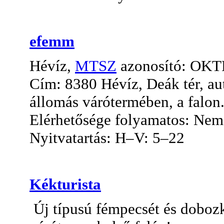
efemm
Hévíz,
MTSZ
azonosító: OK
Cím: 8380 Hévíz, Deák tér, au
állomás várótermében, a falon
Elérhetősége folyamatos: Nem, 
Nyitvatartás: H–V: 5–22
Kékturista
Új típusú fémpecsét és dobozka