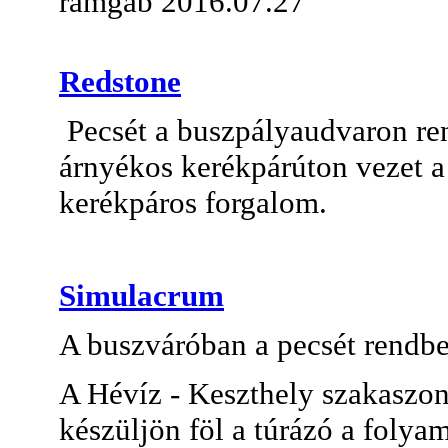
ramgab 2016.07.27
Redstone
Pecsét a buszpályaudvaron ren
árnyékos kerékpárúton vezet a 
kerékpáros forgalom.
Simulacrum
A buszváróban a pecsét rendbe
A Hévíz - Keszthely szakaszon
készüljön föl a túrázó a foly