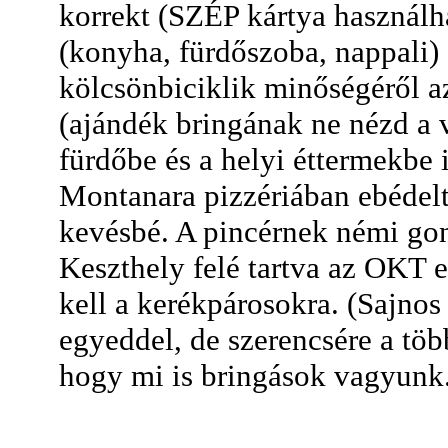
korrekt (SZÉP kártya használha
(konyha, fürdőszoba, nappali) é
kölcsönbiciklik minőségéről 
(ajándék bringának ne nézd a vá
fürdőbe és a helyi éttermekbe
Montanara pizzériában ebédel
kevésbé. A pincérnek némi gon
Keszthely felé tartva az OKT e
kell a kerékpárosokra. (Sajnos
egyeddel, de szerencsére a tö
hogy mi is bringások vagyunk.