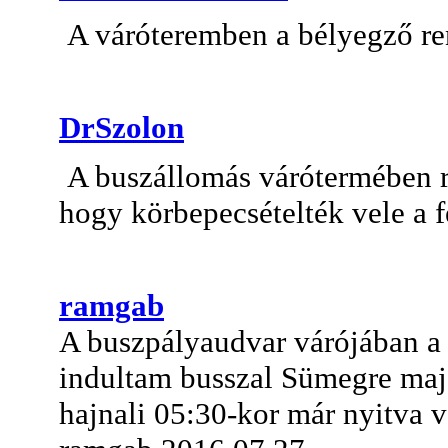
A váróteremben a bélyegző re
DrSzolon
A buszállomás várótermében re
hogy körbepecsételték vele a fe
ramgab
A buszpályaudvar várójában a 
indultam busszal Sümegre majd
hajnali 05:30-kor már nyitva vo