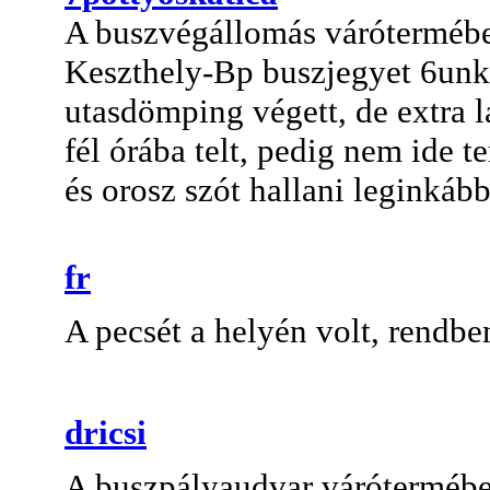
A buszvégállomás várótermében
Keszthely-Bp buszjegyet 6unkr
utasdömping végett, de extra l
fél órába telt, pedig nem ide 
és orosz szót hallani leginkább
fr
A pecsét a helyén volt, rendbe
dricsi
A buszpályaudvar várótermében