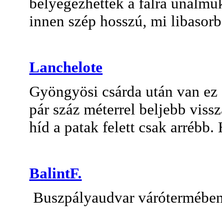
bélyegezhettek a falra unalmu
innen szép hosszú, mi libasor
Lanchelote
Gyöngyösi csárda után van ez a
pár száz méterrel beljebb vissz
híd a patak felett csak arrébb.
BalintF.
Buszpályaudvar várótermében