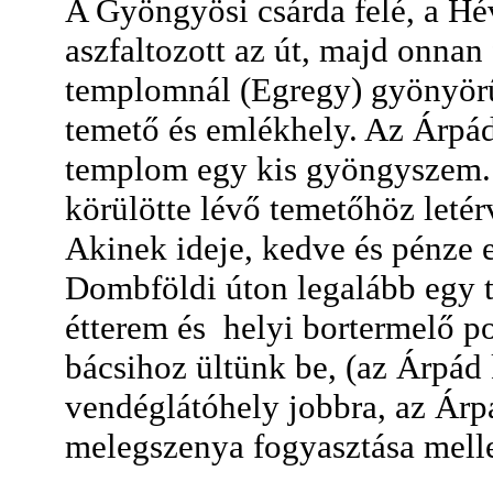
A Gyöngyösi csárda felé, a Hé
aszfaltozott az út, majd onnan
templomnál (Egregy) gyönyörű
temető és emlékhely. Az Árpá
templom egy kis gyöngyszem. 
körülötte lévő temetőhöz letér
Akinek ideje, kedve és pénze 
Dombföldi úton legalább egy t
étterem és helyi bortermelő po
bácsihoz ültünk be, (az Árpád
vendéglátóhely jobbra, az Árpá
melegszenya fogyasztása mellet