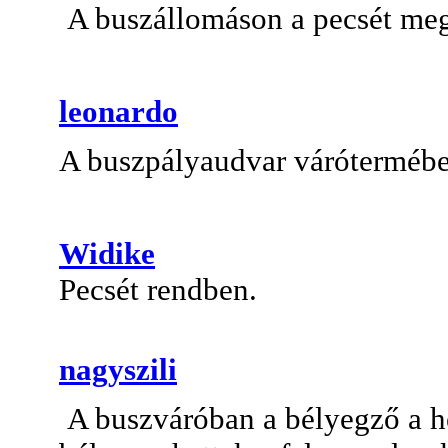
A buszállomáson a pecsét me
leonardo
A buszpályaudvar várótermébe
Widike
Pecsét rendben.
nagyszili
A buszváróban a bélyegző a h