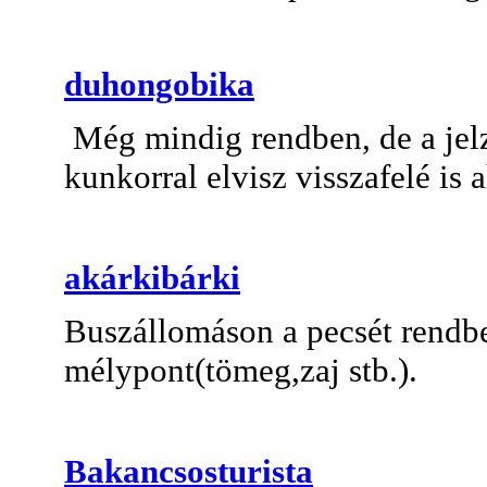
duhongobika
Még mindig rendben, de a jelz
kunkorral elvisz visszafelé is 
akárkibárki
Buszállomáson a pecsét rendb
mélypont(tömeg,zaj stb.).
Bakancsosturista