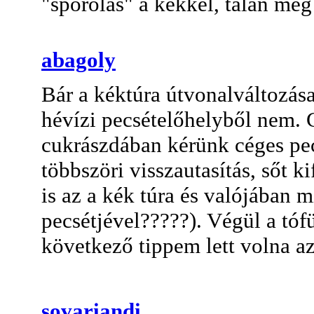
"spórolás" a kékkel, talán még 
abagoly
Bár a kéktúra útvonalváltozása
hévízi pecsételőhelyből nem.
cukrászdában kérünk céges pec
többszöri visszautasítás, sőt ki
is az a kék túra és valójában m
pecsétjével?????). Végül a tóf
következő tippem lett volna az
sovariandi