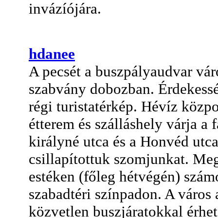
invázíójára.
hdanee
A pecsét a buszpályaudvar váró
szabvány dobozban. Érdekesség
régi turistatérkép. Hévíz közpo
étterem és szálláshely várja a 
királyné utca és a Honvéd utc
csillapítottuk szomjunkat. Meg
estéken (főleg hétvégén) szám
szabadtéri színpadon. A város
közvetlen buszjáratokkal érhet