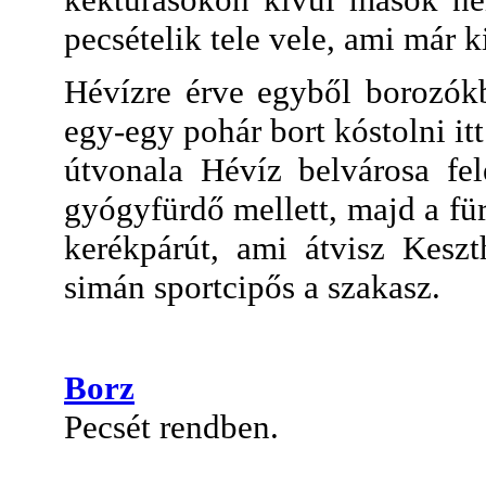
pecsételik tele vele, ami már 
Hévízre érve egyből borozókb
egy-egy pohár bort kóstolni itt
útvonala Hévíz belvárosa fel
gyógyfürdő mellett, majd a fü
kerékpárút, ami átvisz Keszt
simán sportcipős a szakasz.
Borz
Pecsét rendben.