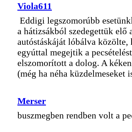
Viola611
Eddigi legszomorúbb esetünkk
a hátizsákból szedegettük elő 
autóstáskáját lóbálva közölte,
egyúttal megejtik a pecsételést
elszomorított a dolog. A kéke
(még ha néha küzdelmeseket is
Merser
buszmegben rendben volt a pe