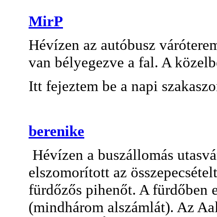
MirP
Hévízen az autóbusz váróterem
van bélyegezve a fal. A közel
Itt fejeztem be a napi szakasz
berenike
Hévízen a buszállomás utasvár
elszomorított az összepecsétel
fürdőzős pihenőt. A fürdőben 
(mindhárom alszámlát). Az Aal