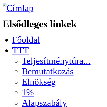
Elsődleges linkek
Főoldal
TTT
Teljesítménytúra...
Bemutatkozás
Elnökség
1%
Alapszabály