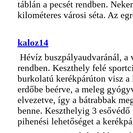
táblán a pecsét rendben. Nek
kilométeres városi séta. Az egr
kaloz14
Hévíz buszpályaudvaránál, a vá
rendben. Keszthely felé sportci
burkolatú kerékpárúton visz a 
erdőbe beérve, a meleg gyógy
elvezetve, így a bátrabbak 
benne. Keszthelyig 3 esővédő f
pihenési lehetőséget a kerékpár