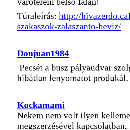
váróterem belső falán!
Túraleírás:
http://hivazerdo.c
szakaszok-zalaszanto-heviz/
Donjuan1984
Pecsét a busz pályaudvar szolg
hibátlan lenyomatot produkál.
Kockamami
Nekem nem volt ilyen kelleme
megszerzésével kapcsolatban, 