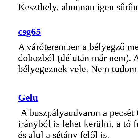
Keszthely, ahonnan igen sűrűn
csg65
A váróteremben a bélyegző meg
dobozból (délután már nem). A
bélyegeznek vele. Nem tudom m
Gelu
A buszpályaudvaron a pecsét 
irányból is lehet kerülni, a tó 
és alul a sétány felől is.