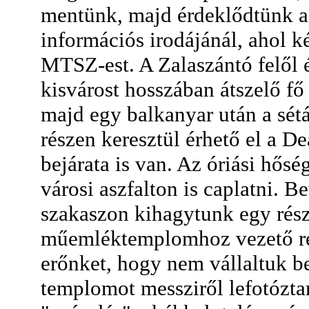
mentünk, majd érdeklődtünk az
információs irodájánál, ahol k
MTSZ-est. A Zalaszántó felől 
kisvárost hosszában átszelő fő
majd egy balkanyar után a sétá
részen keresztül érhető el a De
bejárata is van. Az óriási hős
városi aszfalton is caplatni. 
szakaszon kihagytunk egy rés
műemléktemplomhoz vezető rés
erőnket, hogy nem vállaltuk be
templomot messziről lefotózt