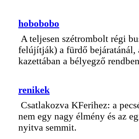
hobobobo
A teljesen szétrombolt régi b
felújítják) a fürdő bejáratánál,
kazettában a bélyegző rendbe
renikek
Csatlakozva KFerihez: a pecsé
nem egy nagy élmény és az eg
nyitva semmit.