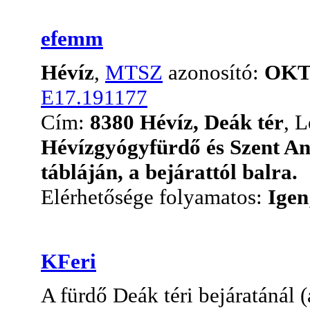
efemm
Hévíz
,
MTSZ
azonosító:
OKT
E17.191177
Cím:
8380 Hévíz, Deák tér
, L
Hévízgyógyfürdő és Szent A
tábláján, a bejárattól balra.
Elérhetősége folyamatos:
Igen
KFeri
A fürdő Deák téri bejáratánál 