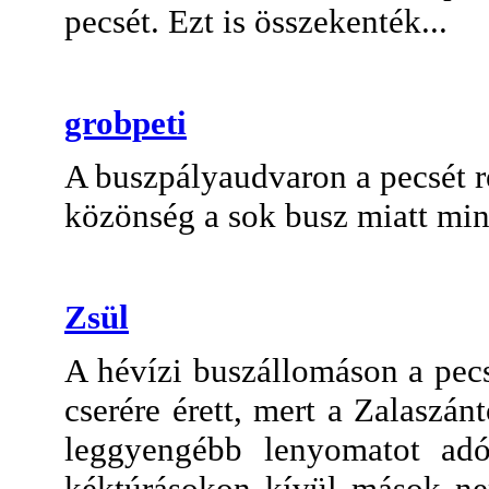
pecsét. Ezt is összekenték...
grobpeti
A buszpályaudvaron a pecsét r
közönség a sok busz miatt mind
Zsül
A hévízi buszállomáson a pecs
cserére érett, mert a Zalaszá
leggyengébb lenyomatot adó
kéktúrásokon kívül mások ne