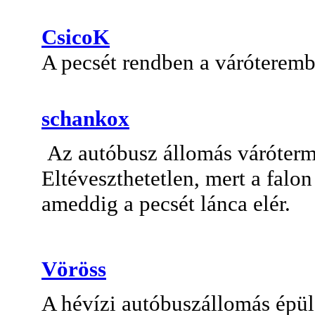
CsicoK
A pecsét rendben a váróteremb
schankox
Az autóbusz állomás váróterm
Eltéveszthetetlen, mert a falon
ameddig a pecsét lánca elér.
Vöröss
A hévízi autóbuszállomás épü