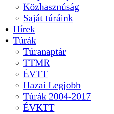
Közhasznúság
Saját túráink
Hírek
Túrák
Túranaptár
TTMR
ÉVTT
Hazai Legjobb
Túrák 2004-2017
ÉVKTT