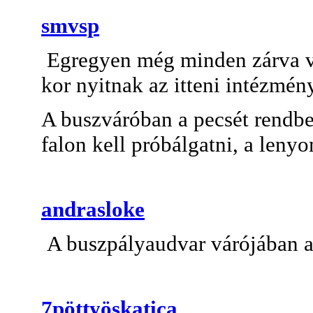
smvsp
Egregyen még minden zárva vo
kor nyitnak az itteni intézmén
A buszváróban a pecsét rendbe
falon kell próbálgatni, a leny
andrasloke
A buszpályaudvar várójában a
7pöttyöskatica