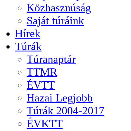
Közhasznúság
Saját túráink
Hírek
Túrák
Túranaptár
TTMR
ÉVTT
Hazai Legjobb
Túrák 2004-2017
ÉVKTT