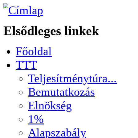
Elsődleges linkek
Főoldal
TTT
Teljesítménytúra...
Bemutatkozás
Elnökség
1%
Alapszabály