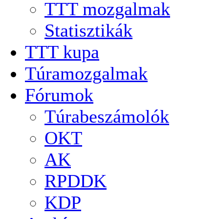
TTT mozgalmak
Statisztikák
TTT kupa
Túramozgalmak
Fórumok
Túrabeszámolók
OKT
AK
RPDDK
KDP