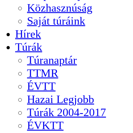
Közhasznúság
Saját túráink
Hírek
Túrák
Túranaptár
TTMR
ÉVTT
Hazai Legjobb
Túrák 2004-2017
ÉVKTT