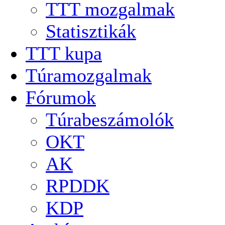
TTT mozgalmak
Statisztikák
TTT kupa
Túramozgalmak
Fórumok
Túrabeszámolók
OKT
AK
RPDDK
KDP