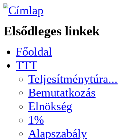
Elsődleges linkek
Főoldal
TTT
Teljesítménytúra...
Bemutatkozás
Elnökség
1%
Alapszabály