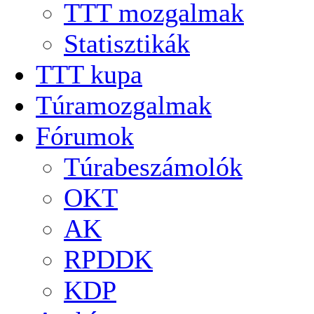
TTT mozgalmak
Statisztikák
TTT kupa
Túramozgalmak
Fórumok
Túrabeszámolók
OKT
AK
RPDDK
KDP