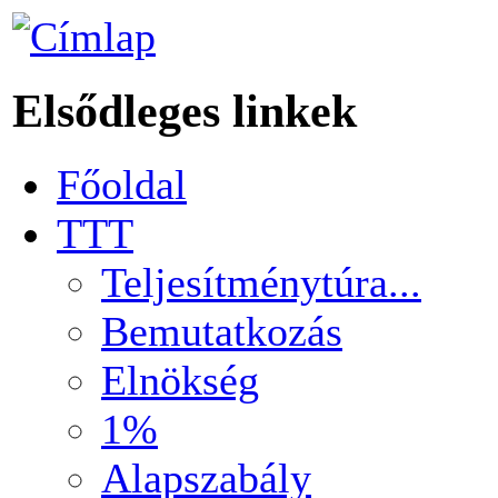
Elsődleges linkek
Főoldal
TTT
Teljesítménytúra...
Bemutatkozás
Elnökség
1%
Alapszabály