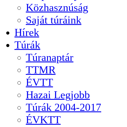
Közhasznúság
Saját túráink
Hírek
Túrák
Túranaptár
TTMR
ÉVTT
Hazai Legjobb
Túrák 2004-2017
ÉVKTT