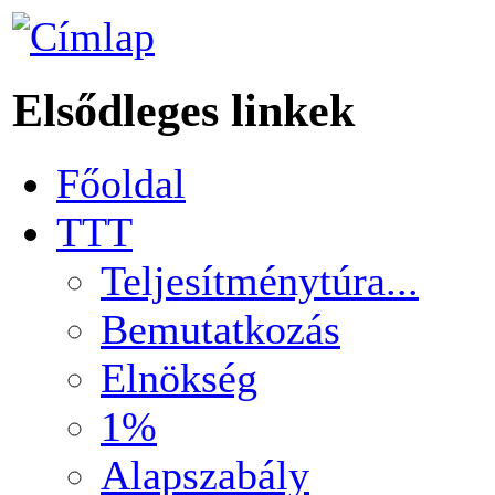
Elsődleges linkek
Főoldal
TTT
Teljesítménytúra...
Bemutatkozás
Elnökség
1%
Alapszabály