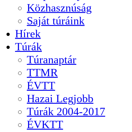
Közhasznúság
Saját túráink
Hírek
Túrák
Túranaptár
TTMR
ÉVTT
Hazai Legjobb
Túrák 2004-2017
ÉVKTT