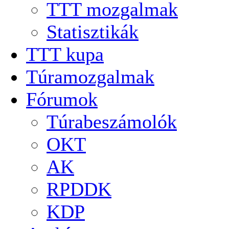
TTT mozgalmak
Statisztikák
TTT kupa
Túramozgalmak
Fórumok
Túrabeszámolók
OKT
AK
RPDDK
KDP