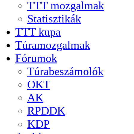
TTT mozgalmak
Statisztikák
TTT kupa
Túramozgalmak
Fórumok
Túrabeszámolók
OKT
AK
RPDDK
KDP