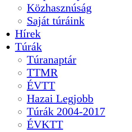
Közhasznúság
Saját túráink
Hírek
Túrák
Túranaptár
TTMR
ÉVTT
Hazai Legjobb
Túrák 2004-2017
ÉVKTT