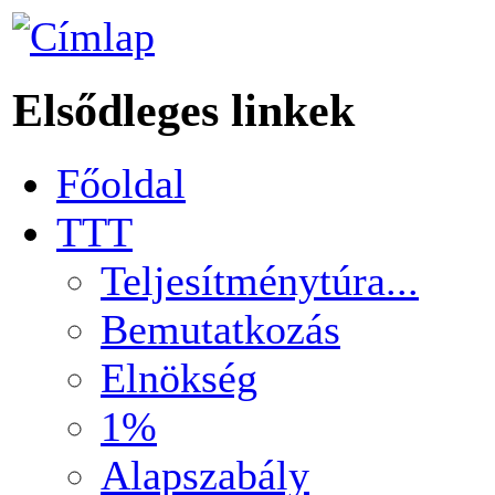
Elsődleges linkek
Főoldal
TTT
Teljesítménytúra...
Bemutatkozás
Elnökség
1%
Alapszabály