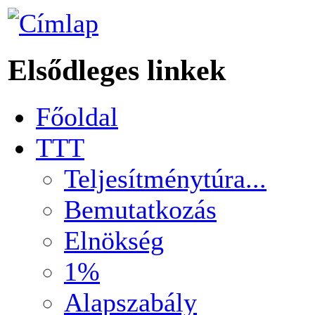
Elsődleges linkek
Főoldal
TTT
Teljesítménytúra...
Bemutatkozás
Elnökség
1%
Alapszabály