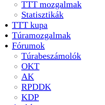
TTT mozgalmak
Statisztikák
TTT kupa
Túramozgalmak
Fórumok
Túrabeszámolók
OKT
AK
RPDDK
KDP