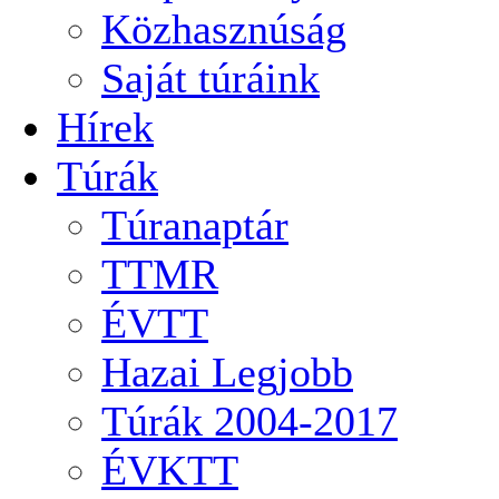
Közhasznúság
Saját túráink
Hírek
Túrák
Túranaptár
TTMR
ÉVTT
Hazai Legjobb
Túrák 2004-2017
ÉVKTT