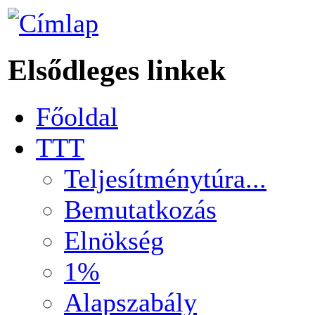
Elsődleges linkek
Főoldal
TTT
Teljesítménytúra...
Bemutatkozás
Elnökség
1%
Alapszabály