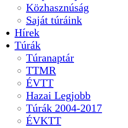
Közhasznúság
Saját túráink
Hírek
Túrák
Túranaptár
TTMR
ÉVTT
Hazai Legjobb
Túrák 2004-2017
ÉVKTT