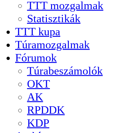
TTT mozgalmak
Statisztikák
TTT kupa
Túramozgalmak
Fórumok
Túrabeszámolók
OKT
AK
RPDDK
KDP