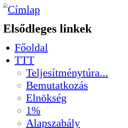
Elsődleges linkek
Főoldal
TTT
Teljesítménytúra...
Bemutatkozás
Elnökség
1%
Alapszabály