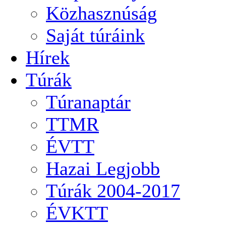
Közhasznúság
Saját túráink
Hírek
Túrák
Túranaptár
TTMR
ÉVTT
Hazai Legjobb
Túrák 2004-2017
ÉVKTT