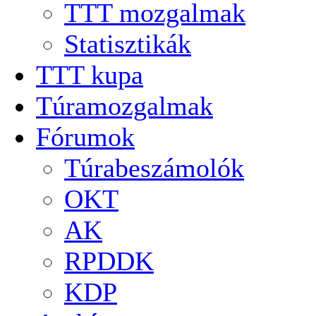
TTT mozgalmak
Statisztikák
TTT kupa
Túramozgalmak
Fórumok
Túrabeszámolók
OKT
AK
RPDDK
KDP