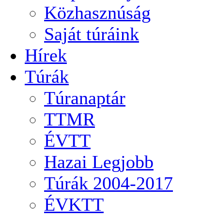
Közhasznúság
Saját túráink
Hírek
Túrák
Túranaptár
TTMR
ÉVTT
Hazai Legjobb
Túrák 2004-2017
ÉVKTT