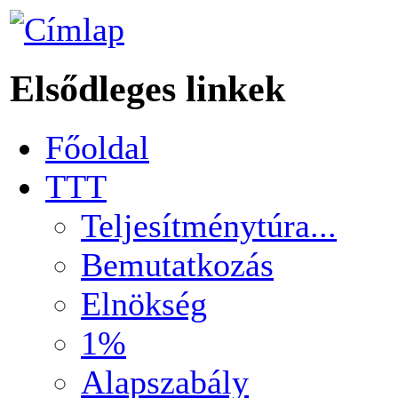
Elsődleges linkek
Főoldal
TTT
Teljesítménytúra...
Bemutatkozás
Elnökség
1%
Alapszabály