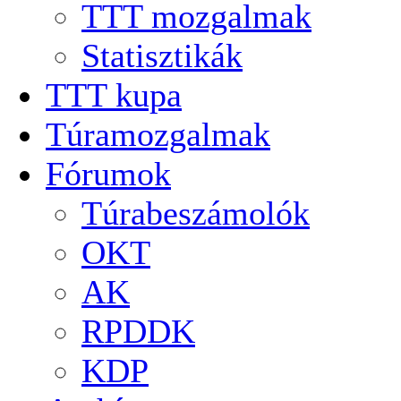
TTT mozgalmak
Statisztikák
TTT kupa
Túramozgalmak
Fórumok
Túrabeszámolók
OKT
AK
RPDDK
KDP