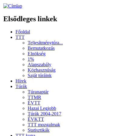
Elsődleges linkek
Főoldal
TTT
Teljesítménytúra...
Bemutatkozás
Elnökség
1%
Alapszabály
Közhasznúság
Saját túráink
Hírek
Túrák
Túranaptár
TTMR
ÉVTT
Hazai Legjobb
Túrák 2004-2017
ÉVKTT
TTT mozgalmak
Statisztikák
TTT kupa