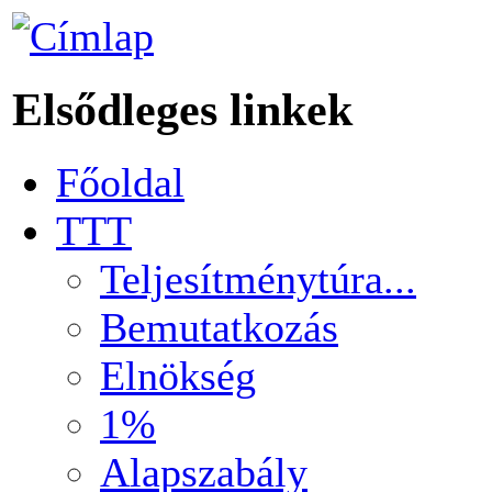
Elsődleges linkek
Főoldal
TTT
Teljesítménytúra...
Bemutatkozás
Elnökség
1%
Alapszabály