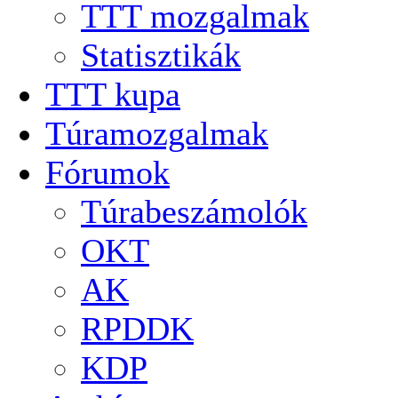
TTT mozgalmak
Statisztikák
TTT kupa
Túramozgalmak
Fórumok
Túrabeszámolók
OKT
AK
RPDDK
KDP