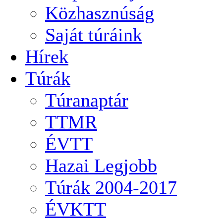
Közhasznúság
Saját túráink
Hírek
Túrák
Túranaptár
TTMR
ÉVTT
Hazai Legjobb
Túrák 2004-2017
ÉVKTT