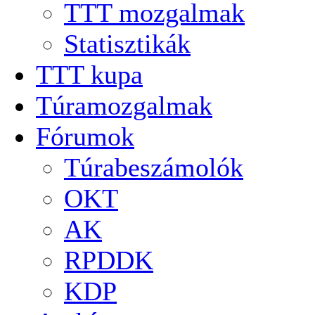
TTT mozgalmak
Statisztikák
TTT kupa
Túramozgalmak
Fórumok
Túrabeszámolók
OKT
AK
RPDDK
KDP