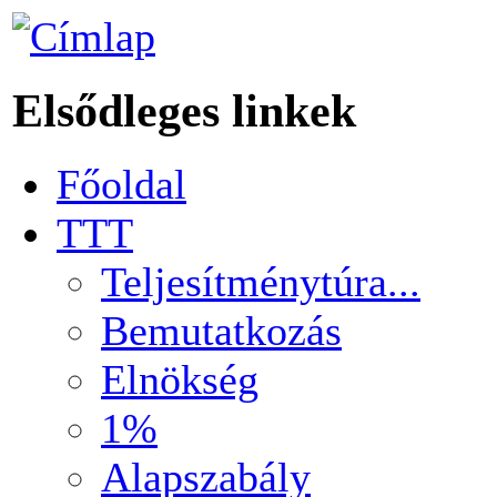
Elsődleges linkek
Főoldal
TTT
Teljesítménytúra...
Bemutatkozás
Elnökség
1%
Alapszabály