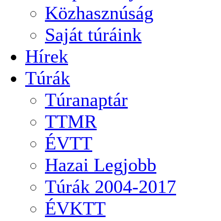
Közhasznúság
Saját túráink
Hírek
Túrák
Túranaptár
TTMR
ÉVTT
Hazai Legjobb
Túrák 2004-2017
ÉVKTT